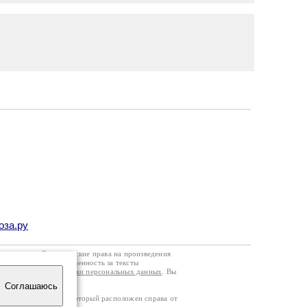
оза.ру
го договора
. Все авторские права на произведения
кой странице. Ответственность за тексты
ании
Политики обработки персональных данных
. Вы
Соглашаюсь
тчика посещаемости, который расположен справа от