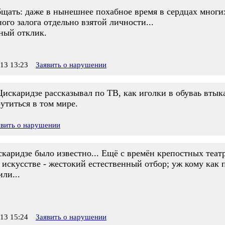
общать: даже в нынешнее похабное время в сердцах многи
ого залога отдельно взятой личности...
ный отклик.
13 13:23
Заявить о нарушении
Цискаридзе рассказывал по ТВ, как иголки в обуваь втыка
утиться в том мире.
явить о нарушении
скаридзе было известно... Ещё с времён крепостных театр
 искусстве - жестокий естественный отбор; уж кому как п
ли...
13 15:24
Заявить о нарушении