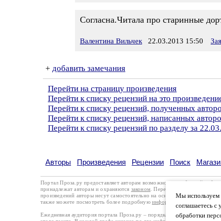
Согласна.Читала про старинные дор
Валентина Вильчек
22.03.2013 15:50
За
+
добавить замечания
Перейти на страницу произведения
Перейти к списку рецензий на это произведени
Перейти к списку рецензий, полученных автор
Перейти к списку рецензий, написанных автор
Перейти к списку рецензий по разделу за 22.03
Авторы
Произведения
Рецензии
Поиск
Магази
Портал Проза.ру предоставляет авторам возможность свободной публи
принадлежат авторам и охраняются
законом
. Перепечатка произведений 
Мы используем ф
произведений авторы несут самостоятельно на основании
правил публи
также можете посмотреть более подробную
информацию о портале
и
с
соглашаетесь с 
Ежедневная аудитория портала Проза.ру – порядка 100 тысяч посетите
обработки перс