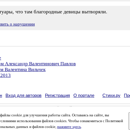
туары, что там благородные девицы вытворяли.
явить о нарушении
е
ом Александр Валентинович Павлов
ом Валентина Вильчек
.2013
н
Вход для авторов
Регистрация
О портале
Стихи.ру
Пр
кации своих литературных произведений в сети Интернет на основании
пользовательско
возможна только с согласия его автора, к которому вы можете обратиться на его авторс
айлы cookie для улучшения работы сайта. Оставаясь на сайте, вы
кации
и
российского законодательства
. Данные пользователей обрабатываются на основ
вязаться с администрацией
.
условиями использования файлов cookies. Чтобы ознакомиться с Политикой
лей, которые в общей сумме просматривают более полумиллиона страниц по данным сче
ональных данных и файлов cookie,
нажмите здесь
.