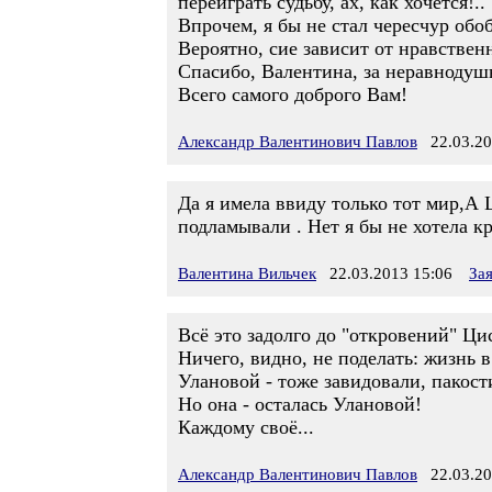
переиграть судьбу, ах, как хочется!..
Впрочем, я бы не стал чересчур об
Вероятно, сие зависит от нравственн
Спасибо, Валентина, за неравнодуш
Всего самого доброго Вам!
Александр Валентинович Павлов
22.03.20
Да я имела ввиду только тот мир,А 
подламывали . Нет я бы не хотела кр
Валентина Вильчек
22.03.2013 15:06
За
Всё это задолго до "откровений" Ци
Ничего, видно, не поделать: жизнь в
Улановой - тоже завидовали, пакости
Но она - осталась Улановой!
Каждому своё...
Александр Валентинович Павлов
22.03.20