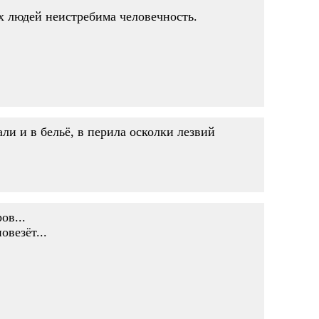
х людей неистребима человечность.
ли и в бельё, в перила осколки лезвий
ов...
овезёт...