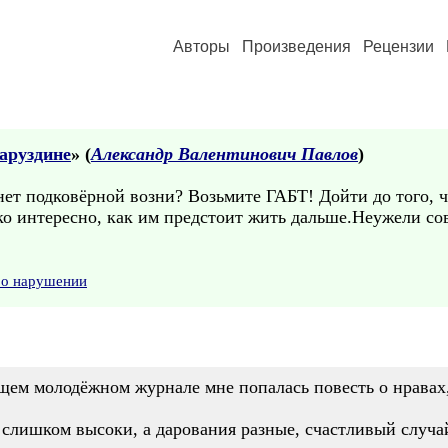
Авторы
Произведения
Рецензии
аруздине
» (
Александр Валентинович Павлов
)
..,нет подковёрной возни? Возьмите ГАБТ! Дойти до того, 
ко интересно, как им предстоит жить дальше.Неужели сов
 о нарушении
ющем молодёжном журнале мне попалась повесть о нрава
и слишком высоки, а дарования разные, счастливый случа