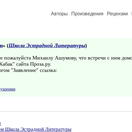
Авторы
Произведения
Рецензии
н
» (
Школа Эстрадной Литературы
)
 пожалуйста Михаилу Ашумову, что встречи с ним домо
абак" сайта Проза.ру.
гом "Заявление" ссылка:
арушении
е
ром Школа Эстрадной Литературы