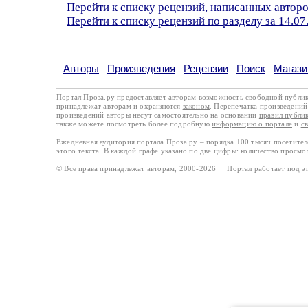
Перейти к списку рецензий, написанных авто
Перейти к списку рецензий по разделу за 14.07
Авторы
Произведения
Рецензии
Поиск
Магази
Портал Проза.ру предоставляет авторам возможность свободной публи
принадлежат авторам и охраняются
законом
. Перепечатка произведений 
произведений авторы несут самостоятельно на основании
правил публи
также можете посмотреть более подробную
информацию о портале
и
с
Ежедневная аудитория портала Проза.ру – порядка 100 тысяч посетите
этого текста. В каждой графе указано по две цифры: количество просмо
© Все права принадлежат авторам, 2000-2026 Портал работает под 