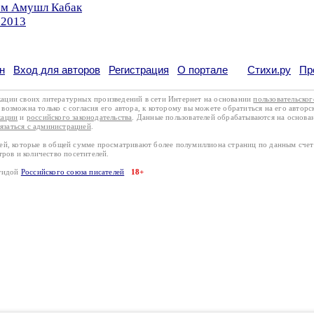
ром Амушл Кабак
.2013
н
Вход для авторов
Регистрация
О портале
Стихи.ру
Пр
кации своих литературных произведений в сети Интернет на основании
пользовательско
возможна только с согласия его автора, к которому вы можете обратиться на его авторс
кации
и
российского законодательства
. Данные пользователей обрабатываются на основ
вязаться с администрацией
.
лей, которые в общей сумме просматривают более полумиллиона страниц по данным сче
тров и количество посетителей.
эгидой
Российского союза писателей
18+