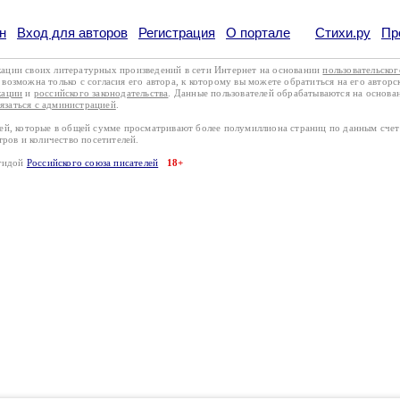
н
Вход для авторов
Регистрация
О портале
Стихи.ру
Пр
кации своих литературных произведений в сети Интернет на основании
пользовательско
возможна только с согласия его автора, к которому вы можете обратиться на его авторс
кации
и
российского законодательства
. Данные пользователей обрабатываются на основ
вязаться с администрацией
.
лей, которые в общей сумме просматривают более полумиллиона страниц по данным сче
тров и количество посетителей.
эгидой
Российского союза писателей
18+