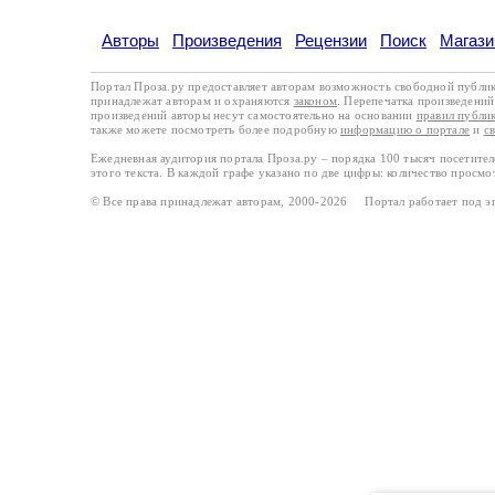
Авторы
Произведения
Рецензии
Поиск
Магази
Портал Проза.ру предоставляет авторам возможность свободной публи
принадлежат авторам и охраняются
законом
. Перепечатка произведений 
произведений авторы несут самостоятельно на основании
правил публи
также можете посмотреть более подробную
информацию о портале
и
с
Ежедневная аудитория портала Проза.ру – порядка 100 тысяч посетите
этого текста. В каждой графе указано по две цифры: количество просмо
© Все права принадлежат авторам, 2000-2026 Портал работает под 