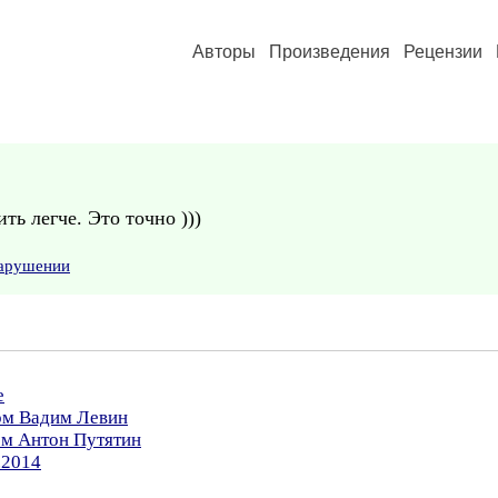
Авторы
Произведения
Рецензии
ть легче. Это точно )))
нарушении
е
ром Вадим Левин
ом Антон Путятин
.2014