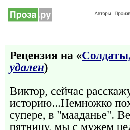
Авторы
Произ
Рецензия на «
Солдаты,
удален
)
Виктор, сейчас расска
историю...Немножко по
супере, в "мааданье". В
пятницу, мы с мужем це