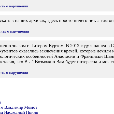
ить о нарушении
кать в наших архивах, здесь просто ничего нет. а там он
вить о нарушении
лично знаком с Питером Куртом. В 2012 году я нашел в 
ументов оказались заключения врачей, которые лечили и
иологических особенностей Анастасии и Франциски Шанц
стасия, кто Вы." Возможно Вам будет интересна и моя с
ить о нарушении
е
ром Владимир Момот
ром Наследный Принц