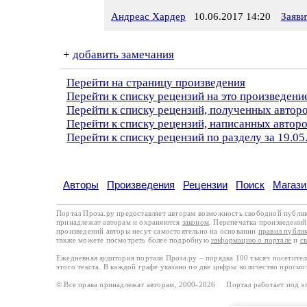
Андреас Хардер
10.06.2017 14:20
Заяви
+
добавить замечания
Перейти на страницу произведения
Перейти к списку рецензий на это произведени
Перейти к списку рецензий, полученных авто
Перейти к списку рецензий, написанных авто
Перейти к списку рецензий по разделу за 19.05
Авторы
Произведения
Рецензии
Поиск
Магази
Портал Проза.ру предоставляет авторам возможность свободной публи
принадлежат авторам и охраняются
законом
. Перепечатка произведений 
произведений авторы несут самостоятельно на основании
правил публи
также можете посмотреть более подробную
информацию о портале
и
с
Ежедневная аудитория портала Проза.ру – порядка 100 тысяч посетите
этого текста. В каждой графе указано по две цифры: количество просмо
© Все права принадлежат авторам, 2000-2026 Портал работает под 