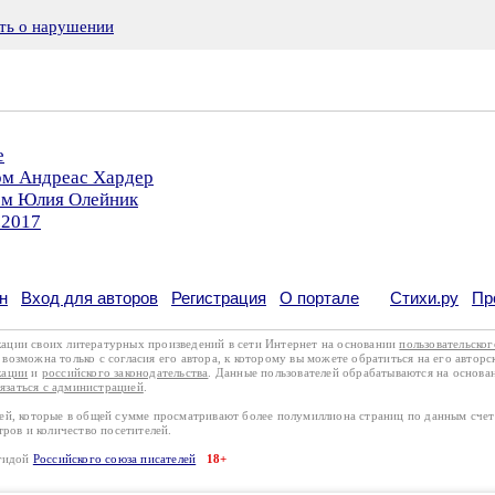
ть о нарушении
е
ром Андреас Хардер
ром Юлия Олейник
.2017
н
Вход для авторов
Регистрация
О портале
Стихи.ру
Пр
кации своих литературных произведений в сети Интернет на основании
пользовательско
возможна только с согласия его автора, к которому вы можете обратиться на его авторс
кации
и
российского законодательства
. Данные пользователей обрабатываются на основ
вязаться с администрацией
.
лей, которые в общей сумме просматривают более полумиллиона страниц по данным сче
тров и количество посетителей.
эгидой
Российского союза писателей
18+