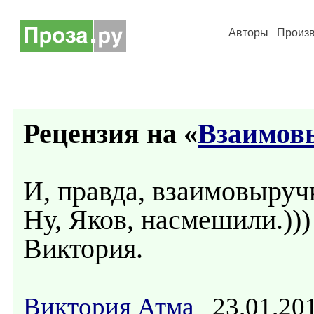
Авторы
Произ
Рецензия на «
Взаимов
И, правда, взаимовыручк
Ну, Яков, насмешили.)))
Виктория.
Виктория Атма
23.01.20