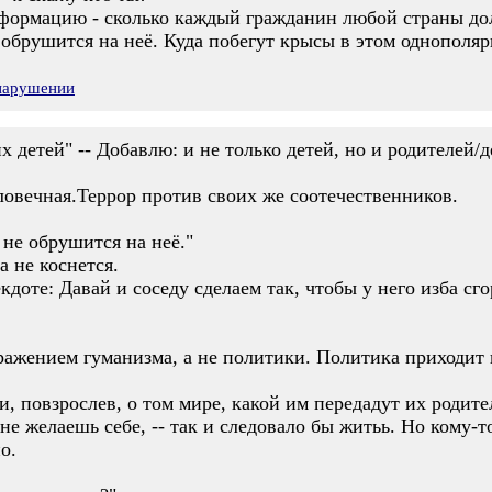
формацию - сколько каждый гражданин любой страны до
не обрушится на неё. Куда побегут крысы в этом однополя
 нарушении
х детей" -- Добавлю: и не только детей, но и родителей/
ловечная.Террор против своих же соотечественников.
е не обрушится на неё."
а не коснется.
доте: Давай и соседу сделаем так, чтобы у него изба сгор
ражением гуманизма, а не политики. Политика приходит и
и, повзрослев, о том мире, какой им передадут их родите
 не желаешь себе, -- так и следовало бы житьь. Но кому-
о.