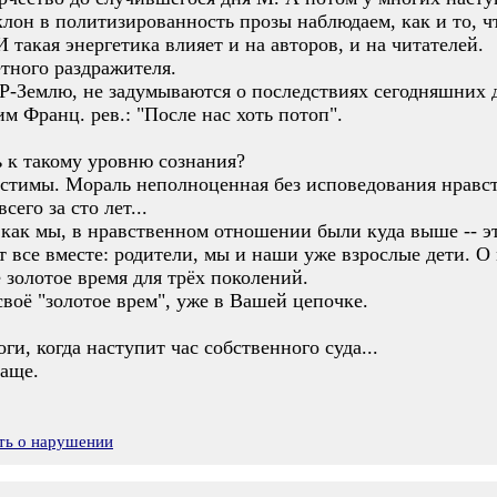
клон в политизированность прозы наблюдаем, как и то, чт
такая энергетика влияет и на авторов, и на читателей.
тного раздражителя.
Р-Землю, не задумываются о последствиях сегодняшних 
 Франц. рев.: "После нас хоть потоп".
ь к такому уровню сознания?
естимы. Мораль неполноценная без исповедования нравс
его за сто лет...
 как мы, в нравственном отношении были куда выше -- эт
ет все вместе: родители, мы и наши уже взрослые дети. 
е золотое время для трёх поколений.
своё "золотое врем", уже в Вашей цепочке.
и, когда наступит час собственного суда...
чаще.
ть о нарушении