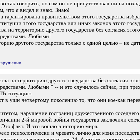
во так говорить, но сам он не присутствовал ни на похо
м, что я видел и знаю. Знаю!
ва гарантирована правительством этого государства избра
титуции этого государства или иных законов этого госуд
а на территорию другого государства без согласия этого
средствами. Любыми!
иторию другого государства только с одной целью – не да
 нарушении
ва на территорию другого государства без согласия этого
едствами. Любыми!" -- и это случилось сейчас, при т
 ситуацию.
т в уши четвертому поколению то, что они кое-как перев
тетом, нарушение госграниц дружественного соседнего г
кончании 2-й мировой войны государства заключили сог
 Это факт. И это вошло в историю мира.
жело психологически и чревато лично для меня последств
чество до случившегося дня M. А потом у многих насту