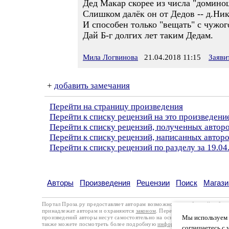
Дед Макар скорее из числа "домино
Слишком далёк он от Дедов -- д.Ник
И способен только "вещать" с чужо
Дай Б-г долгих лет таким Дедам.
Мила Логвинова
21.04.2018 11:15
Заяви
+
добавить замечания
Перейти на страницу произведения
Перейти к списку рецензий на это произведени
Перейти к списку рецензий, полученных авто
Перейти к списку рецензий, написанных авто
Перейти к списку рецензий по разделу за 19.04
Авторы
Произведения
Рецензии
Поиск
Магази
Портал Проза.ру предоставляет авторам возможность свободной публи
принадлежат авторам и охраняются
законом
. Перепечатка произведений 
Мы используем ф
произведений авторы несут самостоятельно на основании
правил публи
также можете посмотреть более подробную
информацию о портале
и
с
соглашаетесь с 