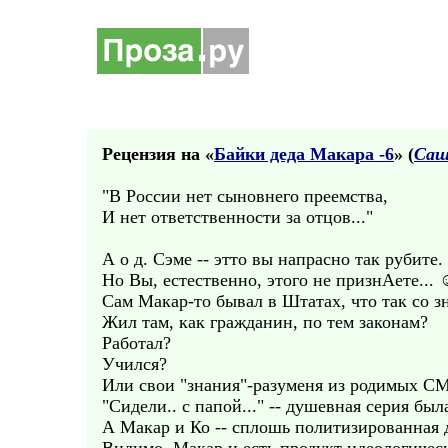
Рецензия на «
Байки деда Макара -6
» (
Саш
"В России нет сыновнего преемства,
И нет ответственности за отцов..."
А о д. Сэме -- этто вы напрасно так рубите.
Но Вы, естественно, этого не признАете...
Сам Макар-то бывал в Штатах, что так со 
Жил там, как гражданин, по тем законам?
Работал?
Учился?
Или свои "знания"-разуменя из родимых С
"Сидели.. с папой..." -- душевная серия была
А Макар и Ко -- сплошь политизированная д