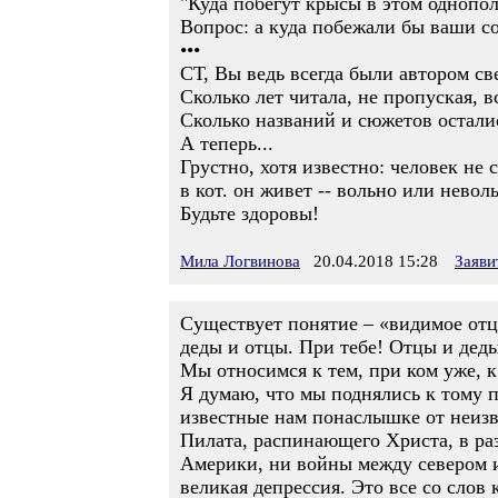
"Куда побегут крысы в этом однопо
Вопрос: а куда побежали бы ваши со
•••
СТ, Вы ведь всегда были автором све
Сколько лет читала, не пропуская, 
Сколько названий и сюжетов остали
А теперь...
Грустно, хотя известно: человек не 
в кот. он живет -- вольно или неволь
Будьте здоровы!
Мила Логвинова
20.04.2018 15:28
Заяви
Существует понятие – «видимое отцами
деды и отцы. При тебе! Отцы и дед
Мы относимся к тем, при ком уже, 
Я думаю, что мы поднялись к тому п
известные нам понаслышке от неизве
Пилата, распинающего Христа, в ра
Америки, ни войны между севером и 
великая депрессия. Это все со слов 