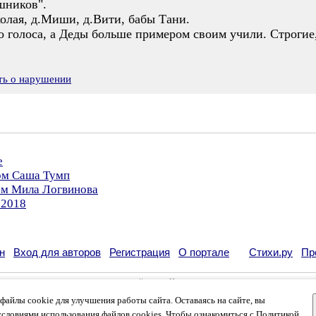
шников".
олая, д.Миши, д.Вити, бабы Тани.
го голоса, а Деды больше примером своим учили. Строгие
ть о нарушении
е
ром Саша Тумп
ром Мила Логвинова
.2018
н
Вход для авторов
Регистрация
О портале
Стихи.ру
Пр
кации своих литературных произведений в сети Интернет на основании
пользовательско
возможна только с согласия его автора, к которому вы можете обратиться на его авторс
айлы cookie для улучшения работы сайта. Оставаясь на сайте, вы
кации
и
российского законодательства
. Данные пользователей обрабатываются на основ
вязаться с администрацией
.
условиями использования файлов cookies. Чтобы ознакомиться с Политикой