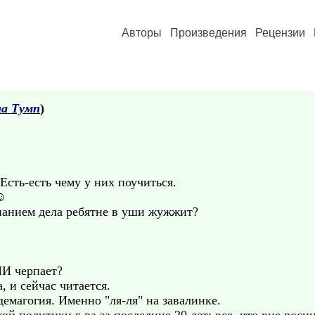
Авторы
Произведения
Рецензии
а Тумп
)
 Есть-есть чему у них поучиться.
 ☺
знанием дела ребятне в уши жужжит?
МИ черпает?
, и сейчас читается.
емагогия. Именно "ля-ля" на завалинке.