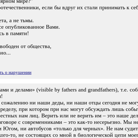
лярном мире?"
отечественники, если бы вдруг их стали принимать к се
та, а не тьмы.
все опубликованное Вами.
сь в памяти!
свободен от общества,
но...
ть о нарушении
 и делами» (visible by fathers and grandfathers), т.е. с
ы!
к сожалению ни наши деды, ни наши отцы сегодня не мог
ределу, при котором при нас могут обсуждать лишь событ
стных нам лиц. Верить или не верить им – это наше дел
зговоре с современниками – это как-то несерьезно. Мы 
Югом, ни автобусов «только для черных». Не нам судить
кого-то, не состоящих со мной в биологической цепи моег