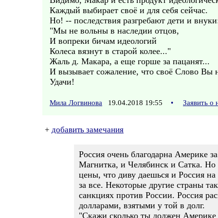
Видимо, Макар и есть продукт идеологическо
Каждый выбирает своё и для себя сейчас.
Но! -- последствия разгребают дети и внуки
"Мы не вольны в наследии отцов,
И вопреки бичам идеологий
Колеса вязнут в старой колее..."
Жаль д. Макара, а еще горше за пацанят...
И вызывает сожаление, что своё Слово Вы н
Удачи!
Мила Логвинова
19.04.2018 19:55
•
Заявить о
+
добавить замечания
Россия очень благодарна Америке за 
Магнитка, и Челябинск и Сатка. Но 
цены, что диву даешься и Россия на
за все. Некоторые другие страны та
санкциях против России. Россия ра
долларами, взятыми у той в долг.
"Скажи сколько ты должен Америке -