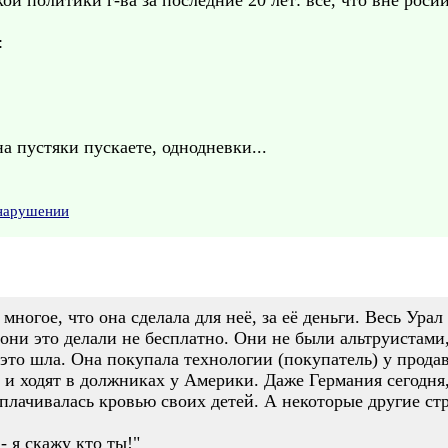
й политики г-ва за последние 20 лет: все, что вне росии
:
а пустяки пускаете, однодневки...
 нарушении
многое, что она сделала для неё, за её деньги. Весь Ура
они это делали не бесплатно. Они не были альтруистами,
 это шла. Она покупала технологии (покупатель) у продав
к и ходят в должниках у Америки. Даже Германия сегодня
сплачивалась кровью своих детей. А некоторые другие ст
 я скажу кто ты!"