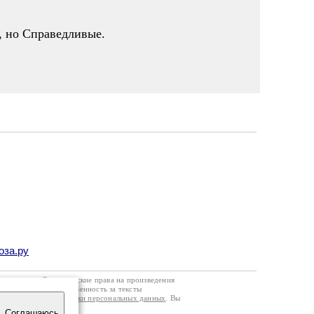
, но Справедливые.
оза.ру
го договора
. Все авторские права на произведения
кой странице. Ответственность за тексты
ании
Политики обработки персональных данных
. Вы
Соглашаюсь