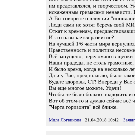
им представлялся, и творчеством. У
искаженным гримасами ненависти. И 
А Вы говорите о влиянии "иноплане
Люди сами не хотят беречь свой МИ
Откат к временам, предшествовавшим
И это называется развитие?
На лучшей 1/6 части мира вернулис
Нравственность и политика несовм
Всё запущено, переломано в щепки вс
Наши прадеды, не столь грамотные,
И было время, когда на несколько л
Да и у Вас, предполагаю, было тако
Будьте здоровы, СТ! Впереди у Вас 
Вы еще многое можете. Удачи!
Чтобы не было больно подводить итог
Вот об этом-то и думаю сейчас всё 
"Черта горизонта" всё ближе.
Мила Логвинова
21.04.2018 10:42
Заяви