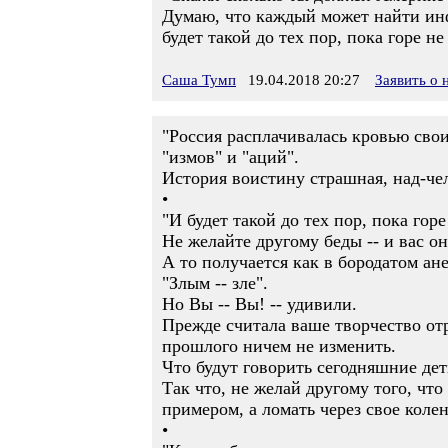
Думаю, что каждый может найти ин
будет такой до тех пор, пока горе 
Саша Тумп
19.04.2018 20:27
Заявить о
"Россия расплачивалась кровью свои
"измов" и "аций".
История воистину страшная, над-че
•
"И будет такой до тех пор, пока гор
Не желайте другому беды -- и вас он
А то получается как в бородатом анек
"Злым -- зле".
Но Вы -- Вы! -- удивили.
Прежде считала ваше творчество от
прошлого ничем не изменить.
Что будут говорить сегодняшние дет
Так что, не желай другому того, что
примером, а ломать через свое колен
•