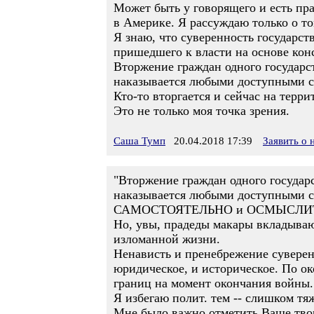
Может быть у говорящего и есть пра
в Америке. Я рассуждаю только о то
Я знаю, что суверенность государст
пришедшего к власти на основе конс
Вторжение граждан одного государств
наказывается любыми доступными 
Кто-то вторгается и сейчас на терр
Это не только моя точка зрения.
Саша Тумп
20.04.2018 17:39
Заявить о
"Вторжение граждан одного государст
наказывается любыми доступными ср
САМОСТОЯТЕЛЬНО и ОСМЫСЛИТЬ
Но, увы, прадеды макары вкладываю
изломанной жизни.
Ненависть и пренебрежение суверени
юридическое, и историческое. По о
границ на момент окончания войны.
Я избегаю полит. тем -- слишком тя
Мне было важно отметить Ваше твор