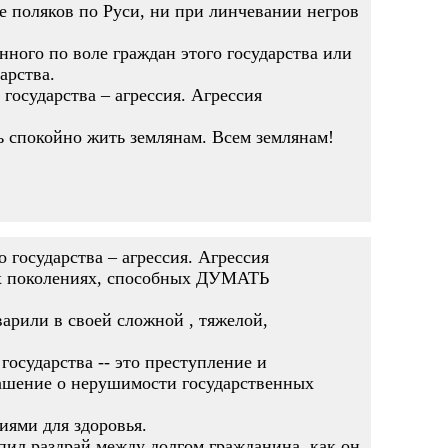
де поляков по Руси, ни при линчевании негров
нного по воле граждан этого государства или
арства.
 государства – агрессия. Агрессия
ть спокойно жить землянам. Всем землянам!
 государства – агрессия. Агрессия
рех поколениях, способных ДУМАТЬ
арили в своей сложной , тяжелой,
осударства -- это преступление и
лашение о нерушимости государственных
иями для здоровья.
пил раздрай между долгом гражданина, как он