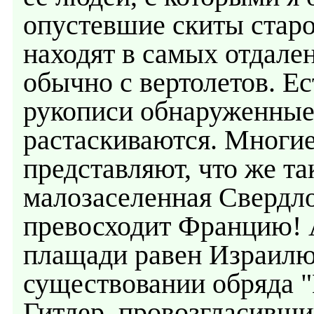
опустевшие скиты старов
находят в самых отдале
обычно с вертолетов. Ес
рукописи обнаруженные 
растаскиваются. Многи
представляют, что же та
малозаселенная Свердло
превосходит Францию! 
плащади равен Израилю
существовании обряда 
Гитлер, провозгласивш