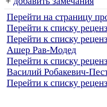
+
добавить замечания
Перейти на страницу пр
Перейти к списку реценз
Перейти к списку рецен
Ашер Рав-Модед
Перейти к списку рецен
Василий Робакевич-Пес
Перейти к списку реценз