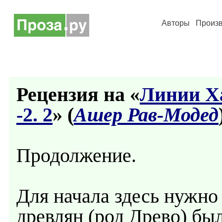
Авторы
Произ
Рецензия на «
Линии Ха
-2. 2
» (
Ашер Рав-Модед
Продолжение.
Для начала здесь нужно
древлян (род Древо) бы