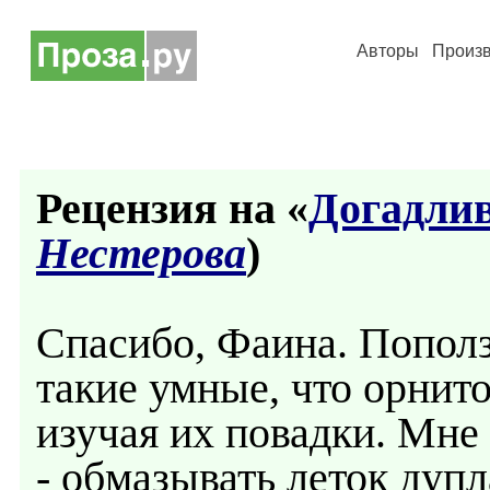
Авторы
Произ
Рецензия на «
Догадли
Нестерова
)
Спасибо, Фаина. Пополз
такие умные, что орнит
изучая их повадки. Мне
- обмазывать леток дуп