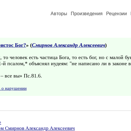
Авторы
Произведения
Рецензии
ристос Бог?
» (
Смирнов Александр Алексеевич
)
 то человек есть частица Бога, то есть бог, но с малой бу
1-й псалом,* объяснял иудеям: "не написано ли в законе 
– все вы» Пс.81.6.
ь о нарушении
е
ром Смирнов Александр Алексеевич