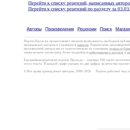
Перейти к списку рецензий, написанных авто
Перейти к списку рецензий по разделу за 03.03
Авторы
Произведения
Рецензии
Поиск
Магази
Портал Проза.ру предоставляет авторам возможность свободной публи
принадлежат авторам и охраняются
законом
. Перепечатка произведений 
произведений авторы несут самостоятельно на основании
правил публи
также можете посмотреть более подробную
информацию о портале
и
с
Ежедневная аудитория портала Проза.ру – порядка 100 тысяч посетите
этого текста. В каждой графе указано по две цифры: количество просмо
© Все права принадлежат авторам, 2000-2026 Портал работает под 