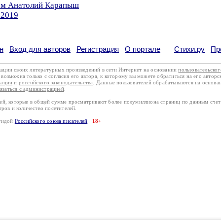
ром Анатолий Карапыш
.2019
н
Вход для авторов
Регистрация
О портале
Стихи.ру
Пр
кации своих литературных произведений в сети Интернет на основании
пользовательско
возможна только с согласия его автора, к которому вы можете обратиться на его авторс
кации
и
российского законодательства
. Данные пользователей обрабатываются на основ
вязаться с администрацией
.
лей, которые в общей сумме просматривают более полумиллиона страниц по данным сче
тров и количество посетителей.
эгидой
Российского союза писателей
18+