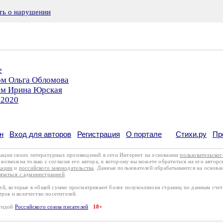
ть о нарушении
е
ом Ольга Обломова
ром Ирина Юрская
.2020
н
Вход для авторов
Регистрация
О портале
Стихи.ру
Пр
кации своих литературных произведений в сети Интернет на основании
пользовательско
возможна только с согласия его автора, к которому вы можете обратиться на его авторс
кации
и
российского законодательства
. Данные пользователей обрабатываются на основ
вязаться с администрацией
.
лей, которые в общей сумме просматривают более полумиллиона страниц по данным сче
тров и количество посетителей.
эгидой
Российского союза писателей
18+