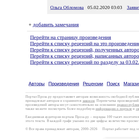
Ольга Обломова
05.02.2020 03:03
Заяви
+
добавить замечания
Перейти на страницу произведения
Перейти к списку рецензий на это произведени
Перейти к списку рецензий, полученных автор
Перейти к списку рецензий, написанных авто
Перейти к списку рецензий по разделу за 03.02
Авторы
Произведения
Рецензии
Поиск
Магази
Портал Проза.ру предоставляет авторам возможность свободной публи
принадлежат авторам и охраняются
законом
. Перепечатка произведений 
произведений авторы несут самостоятельно на основании
правил публи
также можете посмотреть более подробную
информацию о портале
и
с
Ежедневная аудитория портала Проза.ру – порядка 100 тысяч посетите
этого текста. В каждой графе указано по две цифры: количество просмо
© Все права принадлежат авторам, 2000-2026 Портал работает под 