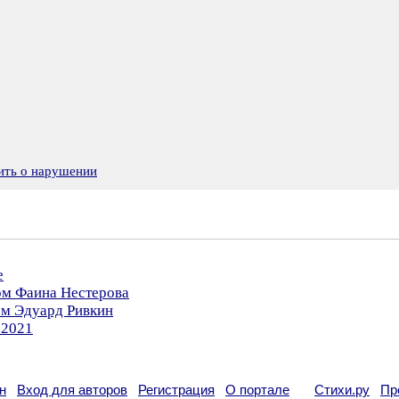
ить о нарушении
е
ом Фаина Нестерова
ом Эдуард Ривкин
.2021
н
Вход для авторов
Регистрация
О портале
Стихи.ру
Пр