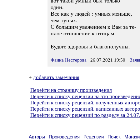
вот такой умный был только
один.
Все как у людей : умных меньше,
чем тупых.
С большим уважением к Вам за те-
плое отношение к птицам.
Будьте здоровы и благополучны.
Фаина Нестерова
26.07.2021 19:50
Заяв
+
добавить замечания
Перейти на страницу произведения
Перейти к списку рецензий на это произведени
Перейти к списку рецензий, полученных автор
Перейти к списку рецензий, написанных автор
Перейти к списку рецензий по разделу за 24.07
Авторы
Произведения
Рецензии
Поиск
Магази