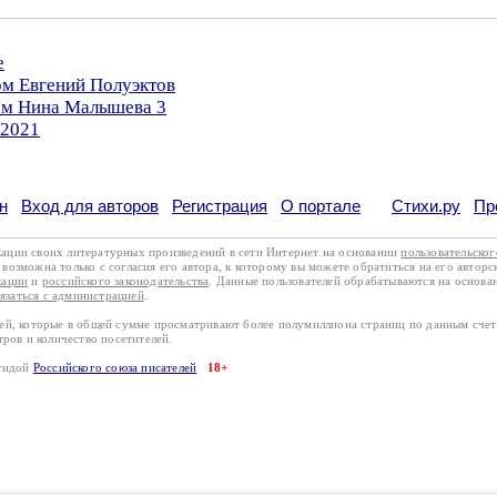
е
ом Евгений Полуэктов
ром Нина Малышева 3
.2021
н
Вход для авторов
Регистрация
О портале
Стихи.ру
Пр
кации своих литературных произведений в сети Интернет на основании
пользовательско
возможна только с согласия его автора, к которому вы можете обратиться на его авторс
кации
и
российского законодательства
. Данные пользователей обрабатываются на основ
вязаться с администрацией
.
лей, которые в общей сумме просматривают более полумиллиона страниц по данным сче
тров и количество посетителей.
эгидой
Российского союза писателей
18+