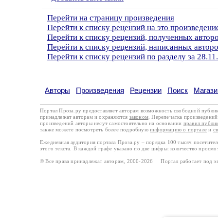
Перейти на страницу произведения
Перейти к списку рецензий на это произведени
Перейти к списку рецензий, полученных автор
Перейти к списку рецензий, написанных авто
Перейти к списку рецензий по разделу за 28.11
Авторы
Произведения
Рецензии
Поиск
Магази
Портал Проза.ру предоставляет авторам возможность свободной публи
принадлежат авторам и охраняются
законом
. Перепечатка произведений 
произведений авторы несут самостоятельно на основании
правил публи
также можете посмотреть более подробную
информацию о портале
и
с
Ежедневная аудитория портала Проза.ру – порядка 100 тысяч посетите
этого текста. В каждой графе указано по две цифры: количество просмо
© Все права принадлежат авторам, 2000-2026 Портал работает под 