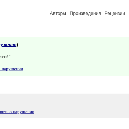
Авторы
Произведения
Рецензии
луэктов
)
иси!"
о нарушении
явить о нарушении