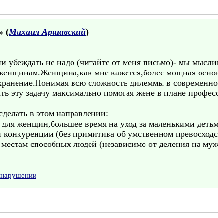
» (
Михаил Аршавский
)
и убеждать не надо (читайте от меня письмо)- мы мысли
женщинам.Женщина,как мне кажется,более мощная основ
 сохранение.Понимая всю сложность дилеммы в совреме
ть эту задачу максимально помогая жене в плане профес
сделать в этом направлении:
 для женщин,большее время на уход за маленькими детьм
й конкуренции (без примитива об умственном превосходс
о местам способных людей (независимо от деления на му
о нарушении