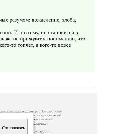
мых разумом: вожделение, злоба,
изни. И поэтому, он становится в
даже не приходит к пониманию, что
ого-то топчет, а кого-то вовсе
льзовательского договора
. Все авторские
у вы можете обратиться на его авторской
й Федерации
. Данные пользователей
е
и
связаться с администрацией
.
Соглашаюсь
по данным счетчика посещаемости,