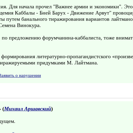
я. Для начала прочел "Важнее армии и экономики". Это 
демия Каббалы - Бней Барух - Движение Арвут" провоц
ты путем банального тиражирования вариантов лайтманов
Семена Винокура.
, по предложению форумчанина-каббалиста, тоже внимат
 формирования литературно-пропагандистского «произв
о тиражируемыми придумками М. Лайтмана.
Заявить о нарушении
» (
Михаил Аршавский
)
дущем.