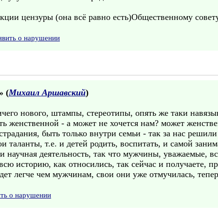
нкции цензуры (она всё равно есть)Общественному совет
явить о нарушении
» (
Михаил Аршавский
)
ичего нового, штампы, стереотипы, опять же таки навязы
ь женственной - а может не хочется нам? может женстве
страдания, быть только внутри семьи - так за нас решил
и таланты, т.е. и детей родить, воспитать, и самой зани
 научная деятельность, так что мужчины, уважаемые, все
всю историю, как относились, так сейчас и получаете, пр
дет легче чем мужчинам, свои они уже отмучилась, тепер
ить о нарушении