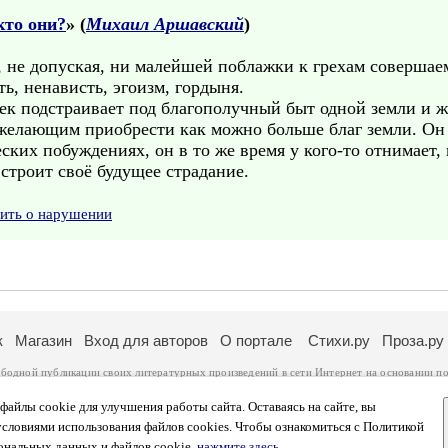
кто они?
» (
Михаил Аршавский
)
, не допуская, ни малейшей поблажки к грехам совершае
ь, ненависть, эгоизм, гордыня.
ек подстраивает под благополучный быт одной земли и ж
желающим приобрести как можно больше благ земли. Он 
ских побуждениях, он в то же время у кого-то отнимает, к
 строит своё будущее страдание.
вить о нарушении
к
Магазин
Вход для авторов
О портале
Стихи.ру
Проза.ру
ободной публикации своих литературных произведений в сети Интернет на основании
по
ся
законом
. Перепечатка произведений возможна только с согласия его автора, к котором
ры несут самостоятельно на основании
правил публикации
и
законодательства Российско
айлы cookie для улучшения работы сайта. Оставаясь на сайте, вы
ональных данных
. Вы также можете посмотреть более подробную
информацию о портал
условиями использования файлов cookies. Чтобы ознакомиться с Политикой
тысяч посетителей, которые в общей сумме просматривают более полумиллиона страниц 
ональных данных и файлов cookie,
нажмите здесь
.