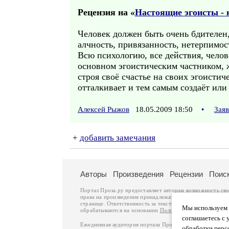
Рецензия на «
Настоящие эгоисты - 
Человек должен быть очень бдителен
алчность, привязанность, нетерпимост
Всю психологию, все действия, челов
основном эгоистическим частником, 
строя своё счастье на своих эгоистиче
отталкивает и тем самым создаёт или
Алексей Рыжов
18.05.2009 18:50
•
Зая
+
добавить замечания
Авторы
Произведения
Рецензии
Поис
Портал Проза.ру предоставляет авторам возможность св
права на произведения принадлежат авторам и охраняют
странице. Ответственность за тексты произведений авто
Мы используем ф
обрабатываются на основании
Политики обработки перс
соглашаетесь с 
Ежедневная аудитория портала Проза.ру – порядка 100 
обработки перс