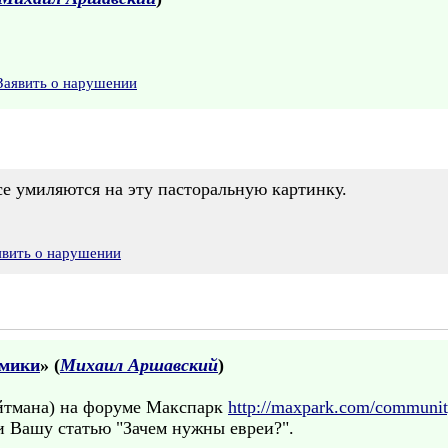
Заявить о нарушении
все умиляются на эту пасторальную картинку.
явить о нарушении
омики
» (
Михаил Аршавский
)
йтмана) на форуме Макспарк
http://maxpark.com/communit
и Вашу статью "Зачем нужны евреи?".