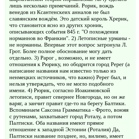
лишь несколько примечаний. Рорик, вождь
венедов из Ксантенскеих анналов не был
славянским вождём. Это датский король Хрерик,
что становится ясно из других хроник,
описывающих события 845 г. "О похождения
норманнов во Франкии". 2) Летописные урманы -
не норманны. Впервые этот вопрос затронула Л.
Грот. Более полное обоснование могу дать
отдельно. 3) Рарог , возможно, и не имеет
отношения к Рюрику, но ободрится город Ререг (а
написание названия нам известно только из
ненмецких источников, что важно) Ререг был, и
нельзя утверждать, что не могло подобного
имени. 4) Рюрик, согласно Иоакимовской
летописи, правит севернее Новгорода, но он же
варяг, а занчит правит где-то на берегу Балтики.
Вспоминаем Саксона Грамматика - Фрото, воюяя
с рутенами, захватывает город Роталу, а потом
Палтиски. Оба названия имеют прямое
отношение к западной Эстонии (Роталия) Да,
Палтиски название позднее, но, вилимо, имеет