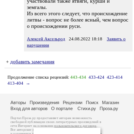
участвовали также ятвяги, курши и
земгалы.
Из всего этого следует, что происхождение
литвы - вопрос не более ясный, чем вопрос
о происхождении руси.
Алексей Аксельрод
24.08.2022 18:18
Заявить о
нарушении
+
добавить замечания
Продолжение списка рецензий:
443-434
433-424
423-414
413-404
→
Авторы
Произведения
Рецензии
Поиск
Магазин
Вход для авторов
О портале
Стихи.ру
Проза.ру
Портал Проза.ру предоставляет авторам возможность
свободной публикации своих литературных произведений в
сети Интернет на основании
пользовательского договора
.
Все авторские права на произведения принадлежат авторам
и охраняются
законом
. Перепечатка произведений возможна