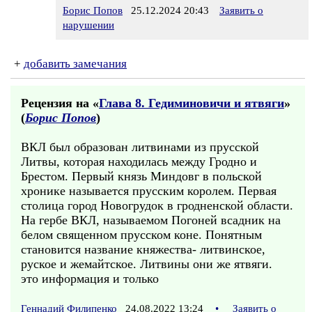
Борис Попов
25.12.2024 20:43
Заявить о
нарушении
+
добавить замечания
Рецензия на «
Глава 8. Гедиминовичи и ятвяги
»
(
Борис Попов
)
ВКЛ был образован литвинами из прусской
Литвы, которая находилась между Гродно и
Брестом. Первый князь Миндовг в польской
хронике называется прусским королем. Первая
столица город Новогрудок в гродненской области.
На гербе ВКЛ, называемом Погоней всадник на
белом священном прусском коне. Понятным
становится название княжества- литвинское,
руское и жемайтское. Литвины они же ятвяги.
это информация и только
Геннадий Филипенко
24.08.2022 13:24
•
Заявить о