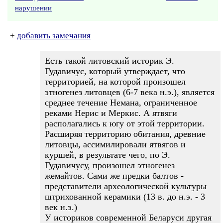
нарушении
+
добавить замечания
Есть такой литовский историк Э.
Гудавичус, который утверждает, что
территорией, на которой произошел
этногенез литовцев (6-7 века н.э.), является
среднее течение Немана, ограниченное
реками Нерис и Меркис. А ятвяги
располагались к югу от этой территории.
Расширяя территорию обитания, древние
литовцы, ассимилировали ятвягов и
куршей, в результате чего, по Э.
Гудавичусу, произошел этногенез
жемайтов. Сами же предки балтов -
представители археологической культуры
штрихованной керамики (13 в. до н.э. - 3
век н.э.)
У историков современной Беларуси другая