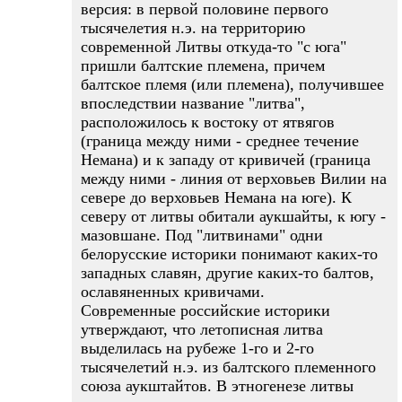
версия: в первой половине первого
тысячелетия н.э. на территорию
современной Литвы откуда-то "с юга"
пришли балтские племена, причем
балтское племя (или племена), получившее
впоследствии название "литва",
расположилось к востоку от ятвягов
(граница между ними - среднее течение
Немана) и к западу от кривичей (граница
между ними - линия от верховьев Вилии на
севере до верховьев Немана на юге). К
северу от литвы обитали аукшайты, к югу -
мазовшане. Под "литвинами" одни
белорусские историки понимают каких-то
западных славян, другие каких-то балтов,
ославяненных кривичами.
Современные российские историки
утверждают, что летописная литва
выделилась на рубеже 1-го и 2-го
тысячелетий н.э. из балтского племенного
союза аукштайтов. В этногенезе литвы