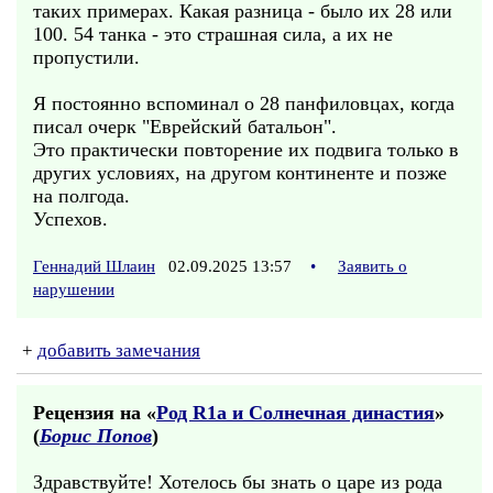
таких примерах. Какая разница - было их 28 или
100. 54 танка - это страшная сила, а их не
пропустили.
Я постоянно вспоминал о 28 панфиловцах, когда
писал очерк "Еврейский батальон".
Это практически повторение их подвига только в
других условиях, на другом континенте и позже
на полгода.
Успехов.
Геннадий Шлаин
02.09.2025 13:57
•
Заявить о
нарушении
+
добавить замечания
Рецензия на «
Род R1a и Солнечная династия
»
(
Борис Попов
)
Здравствуйте! Хотелось бы знать о царе из рода