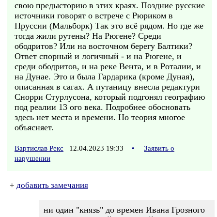
свою предысторию в этих краях. Поздние русские
источники говорят о встрече с Рюриком в
Пруссии (Мальборк) Так это всё рядом. Но где же
тогда жили рутены? На Рюгене? Среди
ободритов? Или на восточном берегу Балтики?
Ответ спорный и логичный - и на Рюгене, и
среди ободритов, и на реке Вента, и в Роталии, и
на Дунае. Это и была Гардарика (кроме Дуная),
описанная в сагах. А путаницу внесла редактури
Снорри Стурлусона, который подгонял географию
под реалии 13 ого века. Подробнее обосновать
здесь нет места и времени. Но теория многое
объясняет.
Вартислав Рекс
12.04.2023 19:33
•
Заявить о
нарушении
+
добавить замечания
ни один "князь" до времен Ивана Грозного