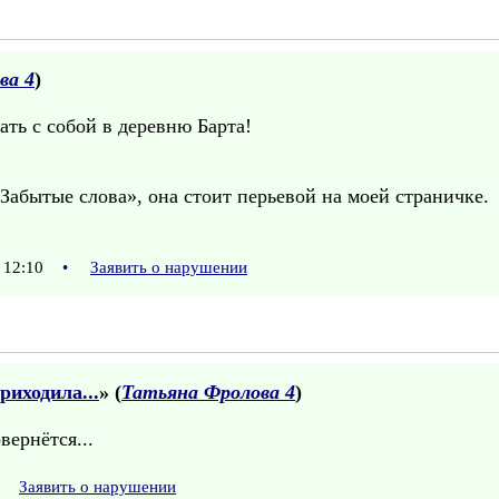
ва 4
)
ать с собой в деревню Барта!
абытые слова», она стоит перьевой на моей страничке.
 12:10
•
Заявить о нарушении
риходила...
» (
Татьяна Фролова 4
)
вернётся...
Заявить о нарушении