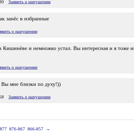
30
Заявить о нарушении
ак занёс в избранные
явить о нарушении
в Кишинёве и немножко устал. Вы интересная и я тоже ин
явить о нарушении
 Вы мне близки по духу!))
58
Заявить о нарушении
-877
876-867
866-857
→