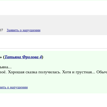
07
Заявить о нарушении
» (
Татьяна Фролова 4
)
яна...
оё. Хорошая сказка получилась. Хотя и грустная... Обычн
вить о нарушении