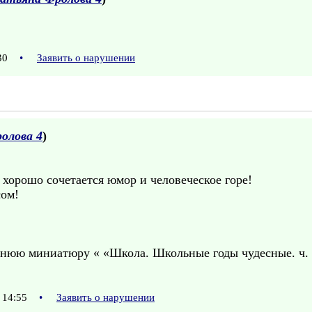
:30
•
Заявить о нарушении
олова 4
)
ь хорошо сочетается юмор и человеческое горе!
сом!
нюю миниатюру « «Школа. Школьные годы чудесные. ч. 
 14:55
•
Заявить о нарушении