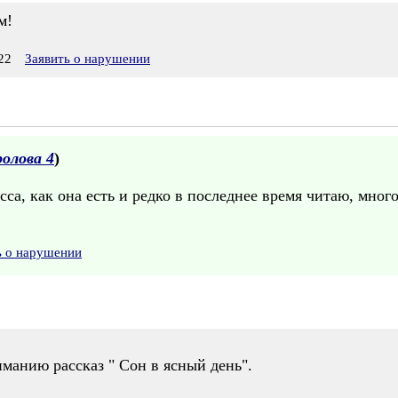
м!
22
Заявить о нарушении
олова 4
)
сса, как она есть и редко в последнее время читаю, мно
ь о нарушении
анию рассказ " Сон в ясный день".