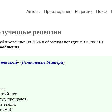
Авторы
Произведения
Рецензии
Поиск
олученные рецензии
убликованные 08.2026 в обратном порядке с 319 по 310
сообщения
тоевской
» (
Гениальные Матери
)
ся,
рстый нес
руг, прощался!
ь земли.
ятыми!"