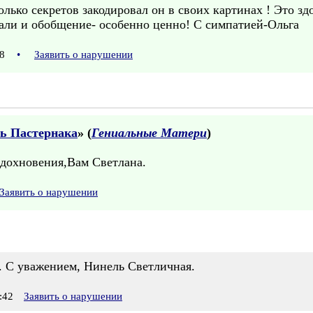
ько секретов закодировал он в своих картинах ! Это здо
али и обобщение- особенно ценно! С симпатией-Ольга
:18
•
Заявить о нарушении
ть Пастернака
» (
Гениальные Матери
)
вдохновения,Вам Светлана.
Заявить о нарушении
. С уважением, Нинель Светличная.
:42
Заявить о нарушении