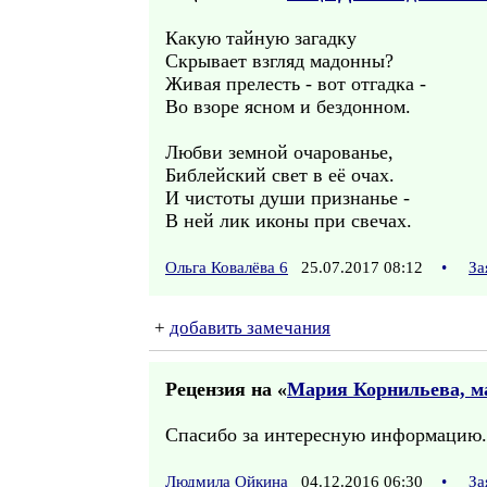
Какую тайную загадку
Скрывает взгляд мадонны?
Живая прелесть - вот отгадка -
Во взоре ясном и бездонном.
Любви земной очарованье,
Библейский свет в её очах.
И чистоты души признанье -
В ней лик иконы при свечах.
Ольга Ковалёва 6
25.07.2017 08:12
•
За
+
добавить замечания
Рецензия на «
Мария Корнильева, м
Спасибо за интересную информацию.
Людмила Ойкина
04.12.2016 06:30
•
За