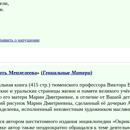
ели,
и.
Заявить о нарушении
ать Менделеева
» (
Гениальные Матери
)
альная книга (415 стр.) тюменского профессора Виктор
кие и уральские страницы жизни и памяти великого учё
о его матери Марии Дмитриевне, в отличие от Вашей дет
кий рисунок Марии Дмитриевны, сделанный её дочерью А
нделеева, исполненный неизвестным художником маслян
ся автором шеститомного издания энциклопедии «Окрик
ике автор также неоднократно обращался к теме деятель