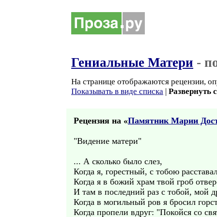
Гениальные Матери
- п
На странице отображаются рецензии, оп
Показывать в виде списка
|
Развернуть 
Рецензия на «
Памятник Марии Дос
"Видение матери"
... А сколько было слез,
Когда я, горестный, с тобою расставал
Когда я в божий храм твой гроб отве
И там в последний раз с тобой, мой д
Когда в могильный ров я бросил горст
Когда пропели вдруг: "Покойся со св