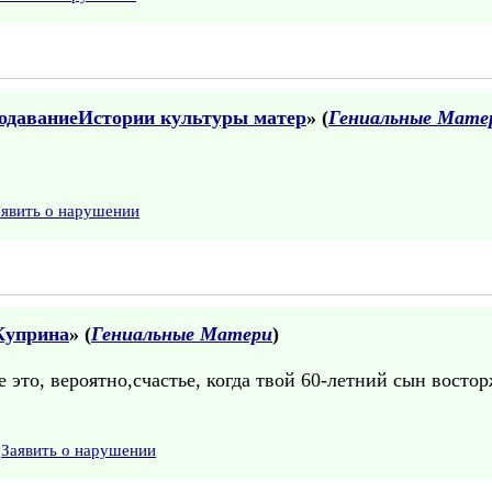
подаваниеИстории культуры матер
» (
Гениальные Мате
аявить о нарушении
Куприна
» (
Гениальные Матери
)
е это, вероятно,счастье, когда твой 60-летний сын восто
Заявить о нарушении