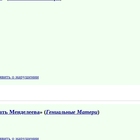
явить о нарушении
ать Менделеева
» (
Гениальные Матери
)
явить о нарушении