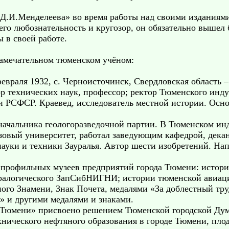
 Д.И.Менделеева» во время работы над своими изданиями
его любознательность и кругозор, он обязательно вышел 
 в своей работе.
замечательном тюменском учёном:
враля 1932, с. Черноисточинск, Свердловская область – у
ор технических наук, профессор; ректор Тюменского инд
и РСФСР. Краевед, исследователь местной истории. Осно
 начальника геологоразведочной партии. В Тюменском ин
овый университет, работал заведующим кафедрой, декан
науки и техники Зауралья. Автор шести изобретений. Нап
 профильных музеев предприятий города Тюмени: истори
ералогического ЗапСибНИГНИ; истории тюменской авиац
ого Знамени, Знак Почета, медалями «За доблестный тр
а» и другими медалями и знаками.
Тюмени» присвоено решением Тюменской городской Думы
хнического нефтяного образования в городе Тюмени, пло