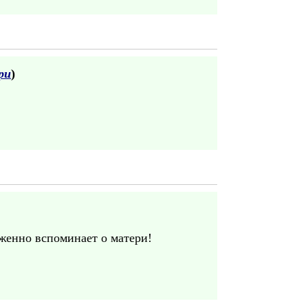
ри
)
рженно вспоминает о матери!