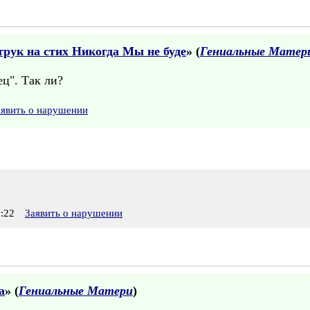
рук на стих Никогда Мы не буде
» (
Гениальные Матер
ец". Так ли?
аявить о нарушении
:22
Заявить о нарушении
а
» (
Гениальные Матери
)