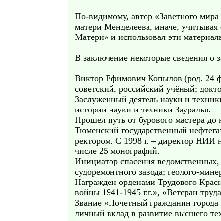
По-видимому, автор «Заветного мира
матери Менделеева, иначе, учитывая 
Матери» и использовал эти материалы
В заключение некоторые сведения о 
Виктор Ефимович Копылов (род. 24 фе
советский, российский учёный; докт
Заслуженный деятель науки и техник
истории науки и техники Зауралья.
Прошел путь от бурового мастера до
Тюменский государственный нефтегаз
ректором. С 1998 г. – директор НИИ 
числе 25 монографий.
Инициатор спасения ведомственных,
судоремонтного завода; геолого-мин
Награжден орденами Трудового Красн
войны 1941-1945 г.г.», «Ветеран труд
Звание «Почетный гражданин города 
личный вклад в развитие высшего те