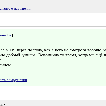
аявить о нарушении
Саидов
)
ас в ТВ, через полгода, как в него не смотрела вообще, и
но добрый, умный...Вспомнила то время, когда мы ещё чи
е.
ением,
вить о нарушении
иб?