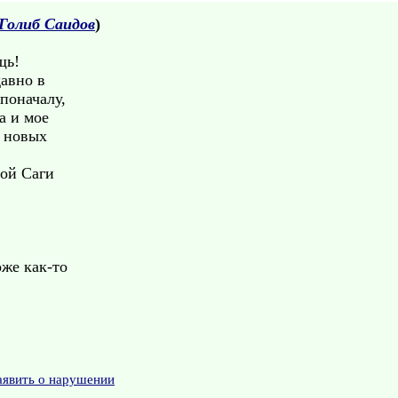
Голиб Саидов
)
щь!
давно в
поначалу,
а и мое
а новых
ной Саги
же как-то
аявить о нарушении