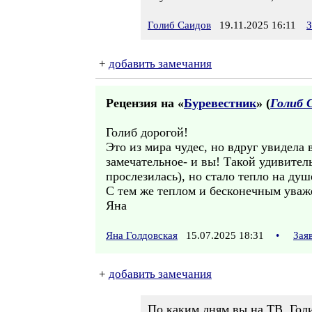
Голиб Саидов
19.11.2025 16:11
З
+
добавить замечания
Рецензия на «
Буревестник
» (
Голиб 
Голиб дорогой!
Это из мира чудес, но вдруг увидела в
замечательное- и вы! Такой удивитель
прослезилась), но стало тепло на душ
С тем же теплом и бесконечным уваж
Яна
Яна Голдовская
15.07.2025 18:31
•
Зая
+
добавить замечания
По каким дням вы на ТВ, Гол