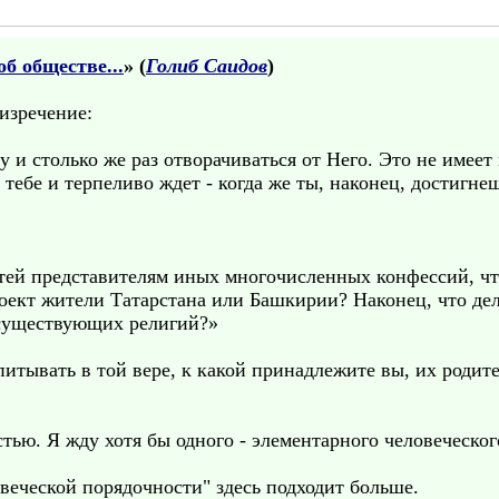
об обществе...
» (
Голиб Саидов
)
изречение:
 и столько же раз отворачиваться от Него. Это не имеет
ебе и терпеливо ждет - когда же ты, наконец, достигнеш
етей представителям иных многочисленных конфессий, чт
ект жители Татарстана или Башкирии? Наконец, что дела
 существующих религий?»
питывать в той вере, к какой принадлежите вы, их родит
остью. Я жду хотя бы одного - элементарного человеческог
веческой порядочности" здесь подходит больше.