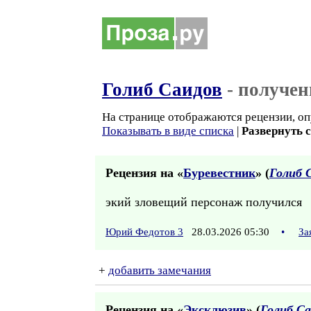
Голиб Саидов
- получен
На странице отображаются рецензии, оп
Показывать в виде списка
|
Развернуть 
Рецензия на «
Буревестник
» (
Голиб 
экий зловещий персонаж получился
Юрий Федотов 3
28.03.2026 05:30
•
За
+
добавить замечания
Рецензия на «
Эксклюзив
» (
Голиб Са