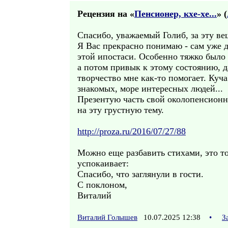
Рецензия на «
Пенсионер, кхе-хе...
» (
Спасибо, уважаемый Голиб, за эту ве
Я Вас прекрасно понимаю - сам уже 
этой ипостаси. Особенно тяжко было 
а потом привык к этому состоянию, д
творчество мне как-то помогает. Куч
знакомых, море интересных людей...
Презентую часть свой околопенсион
на эту грустную тему.
http://proza.ru/2016/07/27/88
Можно еще разбавить стихами, это то
успокаивает:
Спасибо, что заглянули в гости.
С поклоном,
Виталий
Виталий Голышев
10.07.2025 12:38
•
З