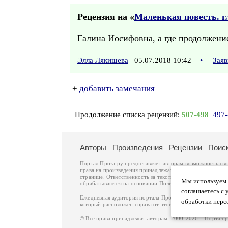
Рецензия на «
Маленькая повесть. гл
Галина Иосифовна, а где продолжение
Элла Лякишева
05.07.2018 10:42
•
Заяв
+
добавить замечания
Продолжение списка рецензий:
507-498
497
Авторы
Произведения
Рецензии
Поис
Портал Проза.ру предоставляет авторам возможность св
права на произведения принадлежат авторам и охраняют
странице. Ответственность за тексты произведений авто
Мы используем ф
обрабатываются на основании
Политики обработки перс
соглашаетесь с 
Ежедневная аудитория портала Проза.ру – порядка 100 
обработки перс
который расположен справа от этого текста. В каждой гр
© Все права принадлежат авторам, 2000-2026. Портал 