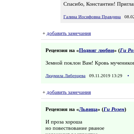
Спасибо, Константин! Пригл
Галина Иосифовна Правдина
08.02
+
добавить замечания
Рецензия на «
Подвиг любви
» (
Ги Ро
Земной поклон Вам! Кровь мучеников
Людмила Либерцева
09.11.2019 13:29
•
+
добавить замечания
Рецензия на «
Львица
» (
Ги Розен
)
И проза хороша
но повествование рваное