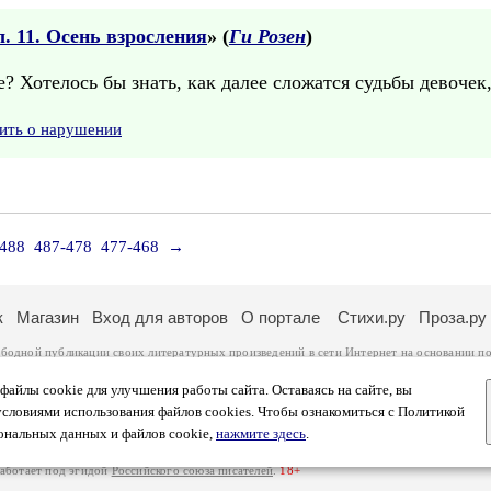
. 11. Осень взросления
» (
Ги Розен
)
? Хотелось бы знать, как далее сложатся судьбы девочек
ить о нарушении
-488
487-478
477-468
→
к
Магазин
Вход для авторов
О портале
Стихи.ру
Проза.ру
ободной публикации своих литературных произведений в сети Интернет на основании
по
ся
законом
. Перепечатка произведений возможна только с согласия его автора, к котором
ры несут самостоятельно на основании
правил публикации
и
законодательства Российско
айлы cookie для улучшения работы сайта. Оставаясь на сайте, вы
ональных данных
. Вы также можете посмотреть более подробную
информацию о портал
условиями использования файлов cookies. Чтобы ознакомиться с Политикой
тысяч посетителей, которые в общей сумме просматривают более полумиллиона страниц 
ональных данных и файлов cookie,
нажмите здесь
.
афе указано по две цифры: количество просмотров и количество посетителей.
работает под эгидой
Российского союза писателей
.
18+