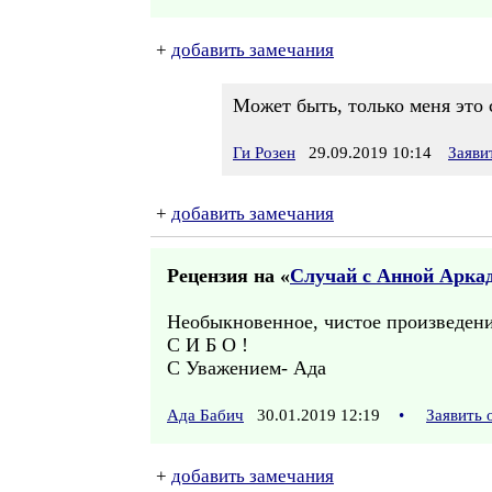
+
добавить замечания
Может быть, только меня это 
Ги Розен
29.09.2019 10:14
Заяви
+
добавить замечания
Рецензия на «
Случай с Анной Арка
Необыкновенное, чистое произведени
С И Б О !
С Уважением- Ада
Ада Бабич
30.01.2019 12:19
•
Заявить 
+
добавить замечания