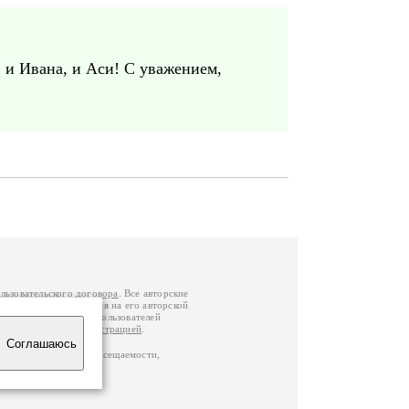
, и Ивана, и Аси! С уважением,
льзовательского договора
. Все авторские
у вы можете обратиться на его авторской
й Федерации
. Данные пользователей
е
и
связаться с администрацией
.
Соглашаюсь
по данным счетчика посещаемости,