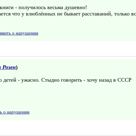
книги - получилось весьма душевно!
ся что у влюблённых не бывает расставаний, только вст
явить о нарушении
 Розен
)
о детей - ужасно. Стыдно говорить - хочу назад в СССР
ть о нарушении