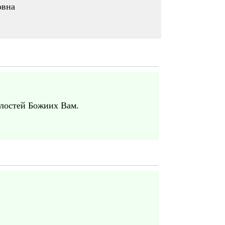
овна
илостей Божиих Вам.