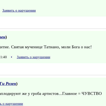
Заявить о нарушении
зен
)
итие. Святая мученице Татиано, моли Бога о нас!
11:40
•
Заявить о нарушении
Ги Розен
)
аплодируют же у гроба артистов...Главное = ЧУВСТВО
ть о нарушении