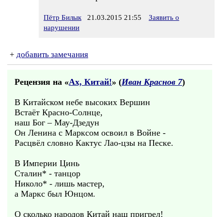
Пётр Билык
21.03.2015 21:55
Заявить о
нарушении
+
добавить замечания
Рецензия на «
Ах, Китай!
» (
Иван Краснов 7
)
В Китайском небе высоких Вершин
Встаёт Красно-Солнце,
наш Бог – Мау-Дзедун
Он Ленина с Марксом освоил в Войне -
Расцвёл словно Кактус Лао-цзы на Песке.
В Империи Цинь
Сталин* - танцор
Николо* - лишь мастер,
а Маркс был Юнцом.
О сколько народов Китай наш пригрел!