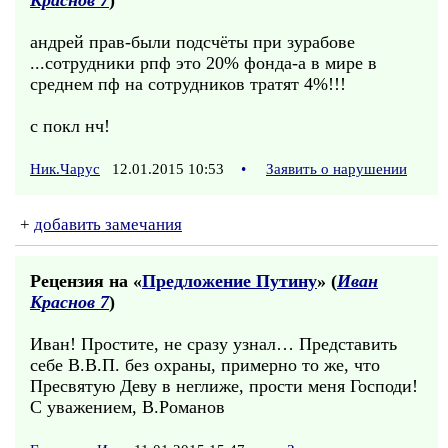
Краснов 7
)
андрей прав-были подсчёты при зурабове
...сотрудники рпф это 20% фонда-а в мире в
среднем пф на сотрудников тратят 4%!!!
с покл нч!
Ник.Чарус
12.01.2015 10:53
•
Заявить о нарушении
+
добавить замечания
Рецензия на «
Предложение Путину
» (
Иван
Краснов 7
)
Иван! Простите, не сразу узнал… Представить
себе В.В.П. без охраны, примерно то же, что
Пресвятую Деву в неглиже, прости меня Господи!
С уважением, В.Романов