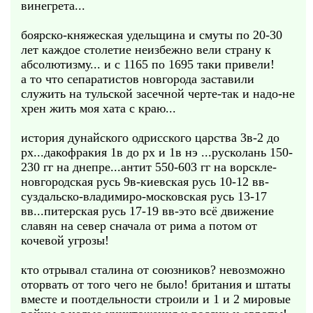
винегрета...
боярско-княжеская удельщина и смуты по 20-30
лет каждое столетие неизбежно вели страну к
абсолютизму... и с 1165 по 1695 таки привели!
а то что сепаратистов новгорода заставили
служить на тульской засечной черте-так и надо-не
хрен жить моя хата с краю...
история дунайского одрисского царства 3в-2 до
рх...дакофракия 1в до рх и 1в нэ ...русколань 150-
230 гг на днепре...антит 550-603 гг на ворскле-
новгородская русь 9в-киевская русь 10-12 вв-
суздальско-владимиро-московская русь 13-17
вв...питерская русь 17-19 вв-это всё движение
славян на север сначала от рима а потом от
кочевой угрозы!
кто отрывал сталина от союзников? невозможно
оторвать от того чего не было! британия и штаты
вместе и поотдельности строили и 1 и 2 мировые