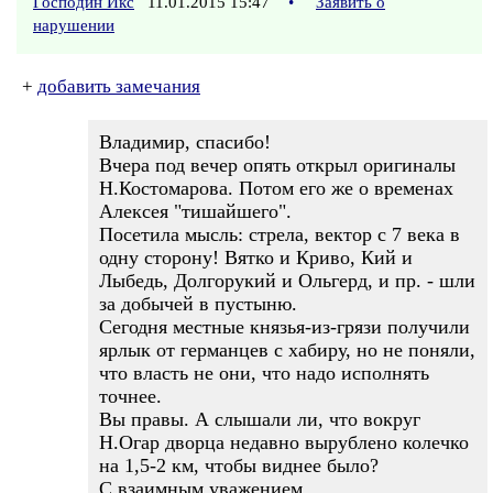
Господин Икс
11.01.2015 15:47
•
Заявить о
нарушении
+
добавить замечания
Владимир, спасибо!
Вчера под вечер опять открыл оригиналы
Н.Костомарова. Потом его же о временах
Алексея "тишайшего".
Посетила мысль: стрела, вектор с 7 века в
одну сторону! Вятко и Криво, Кий и
Лыбедь, Долгорукий и Ольгерд, и пр. - шли
за добычей в пустыню.
Сегодня местные князья-из-грязи получили
ярлык от германцев с хабиру, но не поняли,
что власть не они, что надо исполнять
точнее.
Вы правы. А слышали ли, что вокруг
Н.Огар дворца недавно вырублено колечко
на 1,5-2 км, чтобы виднее было?
С взаимным уважением,...