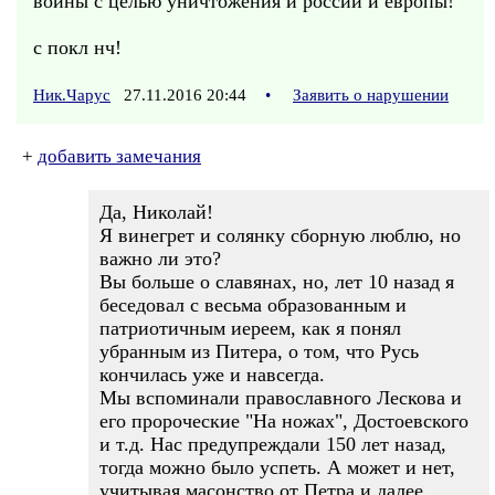
войны с целью уничтожения и россии и европы!
с покл нч!
Ник.Чарус
27.11.2016 20:44
•
Заявить о нарушении
+
добавить замечания
Да, Николай!
Я винегрет и солянку сборную люблю, но
важно ли это?
Вы больше о славянах, но, лет 10 назад я
беседовал с весьма образованным и
патриотичным иереем, как я понял
убранным из Питера, о том, что Русь
кончилась уже и навсегда.
Мы вспоминали православного Лескова и
его пророческие "На ножах", Достоевского
и т.д. Нас предупреждали 150 лет назад,
тогда можно было успеть. А может и нет,
учитывая масонство от Петра и далее.