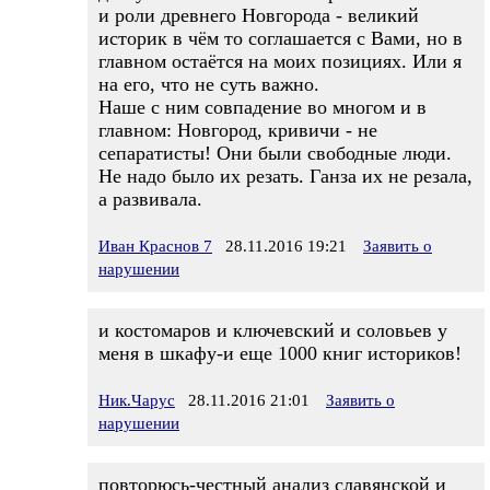
и роли древнего Новгорода - великий
историк в чём то соглашается с Вами, но в
главном остаётся на моих позициях. Или я
на его, что не суть важно.
Наше с ним совпадение во многом и в
главном: Новгород, кривичи - не
сепаратисты! Они были свободные люди.
Не надо было их резать. Ганза их не резала,
а развивала.
Иван Краснов 7
28.11.2016 19:21
Заявить о
нарушении
и костомаров и ключевский и соловьев у
меня в шкафу-и еще 1000 книг историков!
Ник.Чарус
28.11.2016 21:01
Заявить о
нарушении
повторюсь-честный анализ славянской и