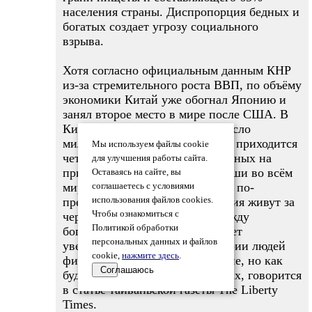
населения страны. Диспропорция бедных и
богатых создает угрозу социального
взрыва.
Хотя согласно официальным данным КНР
из-за стремительного роста ВВП, по объёму
экономики Китай уже обогнал Японию и
занял второе место в мире после США. В
Китае значительно возросло число
миллионеров, да долю которых приходится
Мы используем файлы cookie
четвёртая часть денег, потраченных на
для улучшения работы сайта.
приобретение предметов роскоши во всём
Оставаясь на сайте, вы
мире. Однако при этом в Китае по-
соглашаетесь с условиями
прежнему больше 10% населения живут за
использования файлов cookies.
Чтобы ознакомиться с
чертой бедности, а разница между
Политикой обработки
богатыми и бедными продолжает
персональных данных и файлов
увеличиваться. Эти две категории людей
cookie,
нажмите здесь
.
физически живут в одной стране, но как
Соглашаюсь
будто в абсолютно разных мирах, говорится
в статье тайваньской газеты The Liberty
Times.