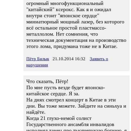
огромный многофункциональный
"китайский" ксерокс. Как я и ожидал
внутри стоит "японское сердце"
миниатюрный мощный лазер, без которого
всё остальное простой пластмассо-
металлолом. Нет сомнения, что
техническая документация на производство
этого лома, придумана тоже не в Китае.
Пётр Билык
21.10.2014 16:32
Заявить о
нарушении
Что сказать, Пётр!
По мне пусть везде будет японско-
китайское сердце. Я за.
На днях смотрел концерт в Китае в эти
дни. Вы тоже можете. Зайдите на синьхуа и
найдёте.
Когда 21 глухо-немой солист
Государственного ансамбля инвалидов
исполнял танец про тысячерукую богиню, я