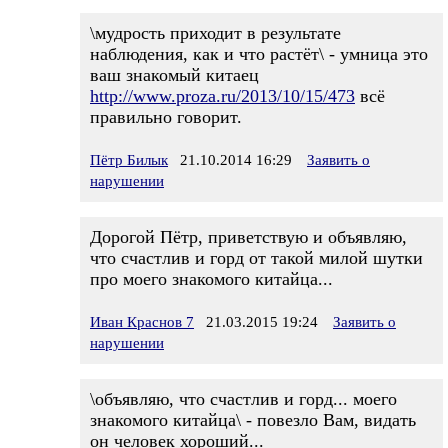
\мудрость приходит в результате
наблюдения, как и что растёт\ - умница это
ваш знакомый китаец
http://www.proza.ru/2013/10/15/473
всё
правильно говорит.
Пётр Билык
21.10.2014 16:29
Заявить о
нарушении
Дорогой Пётр, приветствую и объявляю,
что счастлив и горд от такой милой шутки
про моего знакомого китайца...
Иван Краснов 7
21.03.2015 19:24
Заявить о
нарушении
\объявляю, что счастлив и горд... моего
знакомого китайца\ - повезло Вам, видать
он человек хороший...