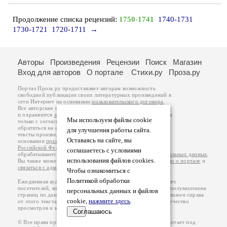
Продолжение списка рецензий:
1750-1741
1740-1731
1730-1721
1720-1711
→
Авторы
Произведения
Рецензии
Поиск
Магазин
Вход для авторов
О портале
Стихи.ру
Проза.ру
Портал Проза.ру предоставляет авторам возможность
свободной публикации своих литературных произведений в
сети Интернет на основании
пользовательского договора
.
Все авторские права на произведения принадлежат авторам
и охраняются
законом
. Перепечатка произведений возможна
Мы используем файлы cookie
только с согласия его автора, к которому вы можете
обратиться на его авторской странице. Ответственность за
для улучшения работы сайта.
тексты произведений авторы несут самостоятельно на
Оставаясь на сайте, вы
основании
правил публикации
и
законодательства
Российской Федерации
. Данные пользователей
соглашаетесь с условиями
обрабатываются на основании
Политики обработки персональных данных
.
использования файлов cookies.
Вы также можете посмотреть более подробную
информацию о портале
и
связаться с администрацией
.
Чтобы ознакомиться с
Политикой обработки
Ежедневная аудитория портала Проза.ру – порядка 100 тысяч
посетителей, которые в общей сумме просматривают более полумиллиона
персональных данных и файлов
страниц по данным счетчика посещаемости, который расположен справа
cookie,
нажмите здесь
.
от этого текста. В каждой графе указано по две цифры: количество
просмотров и количество посетителей.
Соглашаюсь
© Все права принадлежат авторам, 2000-2026. Портал работает под