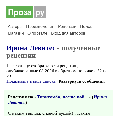
Авторы
Произведения
Рецензии
Поиск
Магазин
О портале
Вход для авторов
Ирина Левитес
- полученные
рецензии
На странице отображаются рецензии,
опубликованные 08.2026 в обратном порядке с 32 по
23
Показывать в виде списка
|
Развернуть сообщения
Рецензия на «
Тиритомба, песню пой...
» (
Ирина
Левитес
)
С каким теплом, с какой душой!.. Каким