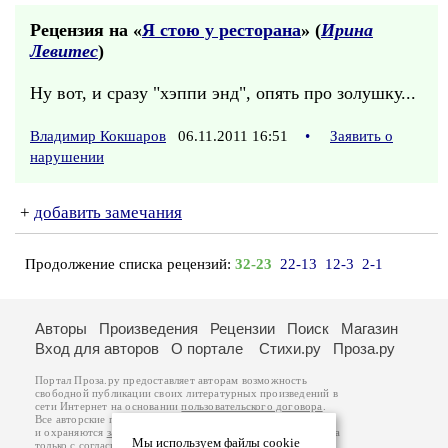
Рецензия на «
Я стою у ресторана
» (
Ирина
Левитес
)
Ну вот, и сразу "хэппи энд", опять про золушку...
Владимир Кокшаров
06.11.2011 16:51
•
Заявить о
нарушении
+
добавить замечания
Продолжение списка рецензий:
32-23
22-13
12-3
2-1
Авторы
Произведения
Рецензии
Поиск
Магазин
Вход для авторов
О портале
Стихи.ру
Проза.ру
Портал Проза.ру предоставляет авторам возможность
свободной публикации своих литературных произведений в
сети Интернет на основании
пользовательского договора
.
Все авторские права на произведения принадлежат авторам
и охраняются
законом
. Перепечатка произведений возможна
Мы используем файлы cookie
только с согласия его автора, к которому вы можете