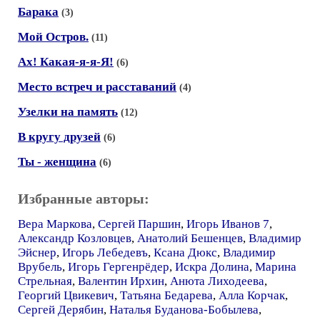
Барака
(3)
Мой Остров.
(11)
Ах! Какая-я-я-Я!
(6)
Место встреч и расставаний
(4)
Узелки на память
(12)
В кругу друзей
(6)
Ты - женщина
(6)
Избранные авторы:
Вера Маркова
,
Сергей Паршин
,
Игорь Иванов 7
,
Александр Козловцев
,
Анатолий Бешенцев
,
Владимир
Эйснер
,
Игорь Лебедевъ
,
Ксана Дюкс
,
Владимир
Врубель
,
Игорь Гергенрёдер
,
Искра Долина
,
Марина
Стрельная
,
Валентин Ирхин
,
Анюта Лиходеева
,
Георгий Цвикевич
,
Татьяна Бедарева
,
Алла Корчак
,
Сергей Дерябин
,
Наталья Буданова-Бобылева
,