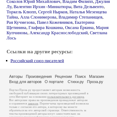
Соколов Юрий Михайлович
,
Владим Филипп
,
Джулия
Лу
,
Валентин Ирхин -Миниатюры
,
Вита Дельвенто
,
Торкель Клюпп
,
Сергей Нырков
,
Наталья Мезенцева
Тайна
,
Алла Слонимерова
,
Владимир Степанищев
,
Рая Кучмезова
,
Павел Кожевников
,
Екатерина
Щетинина
,
Глафира Кошкина
,
Оксана Ёркина
,
Мария
Купчинова
,
Александр Краснослободский
,
Светлана
Лось
Ссылки на другие ресурсы:
Российский союз писателей
Авторы
Произведения
Рецензии
Поиск
Магазин
Вход для авторов
О портале
Стихи.ру
Проза.ру
Портал Проза.ру предоставляет авторам возможность
свободной публикации своих литературных произведений в
сети Интернет на основании
пользовательского договора
.
Все авторские права на произведения принадлежат авторам
и охраняются
законом
. Перепечатка произведений возможна
только с согласия его автора, к которому вы можете
обратиться на его авторской странице. Ответственность за
тексты произведений авторы несут самостоятельно на