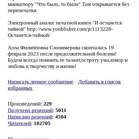
миниатюру "Что было, то было" Там открывается без
перепечатки.
Электронный аналог печатной книги "И останется
тайной" http://www.youblisher.com/p/1113228-
Останется-тайной/
Алла Филипповна Слонимерова скончалась 19
февраля 2023 после продолжительной болезни!
Будем всегда помнить ее талант,остроту ума,юмор и
любовь к творчеству и жизни!
Написать личное сообщение
Добавить в список
избранных
Произведений:
229
Получено рецензий
:
5011
Написано рецензий
:
4504
Читателей
:
102705