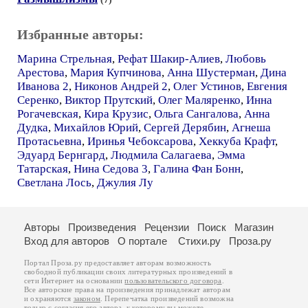
Избранные авторы:
Марина Стрельная
,
Рефат Шакир-Алиев
,
Любовь
Арестова
,
Мария Купчинова
,
Анна Шустерман
,
Дина
Иванова 2
,
Никонов Андрей 2
,
Олег Устинов
,
Евгения
Серенко
,
Виктор Прутский
,
Олег Маляренко
,
Инна
Рогачевская
,
Кира Крузис
,
Ольга Сангалова
,
Анна
Дудка
,
Михайлов Юрий
,
Сергей Дерябин
,
Агнеша
Протасьевна
,
Иринья Чебоксарова
,
Хеккуба Крафт
,
Эдуард Бернгард
,
Людмила Салагаева
,
Эмма
Татарская
,
Нина Седова 3
,
Галина Фан Бонн
,
Светлана Лось
,
Джулия Лу
Авторы
Произведения
Рецензии
Поиск
Магазин
Вход для авторов
О портале
Стихи.ру
Проза.ру
Портал Проза.ру предоставляет авторам возможность
свободной публикации своих литературных произведений в
сети Интернет на основании
пользовательского договора
.
Все авторские права на произведения принадлежат авторам
и охраняются
законом
. Перепечатка произведений возможна
только с согласия его автора, к которому вы можете