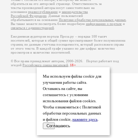
обратиться на его авторской странице. Ответственность за
тексты произведений авторы несут самостоятельно на
основании
правил публикации
и
законодательства
Российской Федерации
. Данные пользователей
обрабатываются на основании
Политики обработки персональных данных
.
Вы также можете посмотреть более подробную
информацию о портале
и
связаться с администрацией
.
Ежедневная аудитория портала Проза.ру – порядка 100 тысяч
посетителей, которые в общей сумме просматривают более полумиллиона
страниц по данным счетчика посещаемости, который расположен справа
от этого текста. В каждой графе указано по две цифры: количество
просмотров и количество посетителей.
© Все права принадлежат авторам, 2000-2026. Портал работает под
эгидой
Российского союза писателей
.
18+
Мы используем файлы cookie для
улучшения работы сайта.
Оставаясь на сайте, вы
соглашаетесь с условиями
использования файлов cookies.
Чтобы ознакомиться с Политикой
обработки персональных данных
и файлов cookie,
нажмите здесь
.
Соглашаюсь