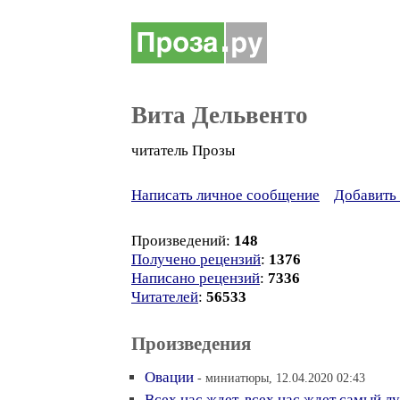
Вита Дельвенто
читатель Прозы
Написать личное сообщение
Добавить 
Произведений:
148
Получено рецензий
:
1376
Написано рецензий
:
7336
Читателей
:
56533
Произведения
Овации
- миниатюры, 12.04.2020 02:43
Всех нас ждет, всех нас ждет самый 