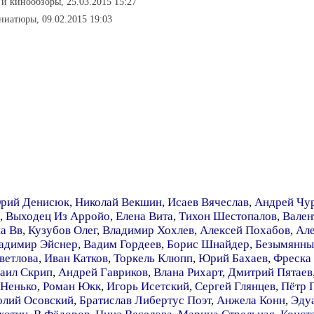
и кинообзоры, 25.03.2015 15:27
ниатюры, 09.02.2015 19:03
рий Денисюк
,
Николай Векшин
,
Исаев Вячеслав
,
Андрей Чу
,
Выходец Из Арройо
,
Елена Вита
,
Тихон Шестопалов
,
Вален
а Вв
,
Кузубов Олег
,
Владимир Хохлев
,
Алексей Похабов
,
Але
адимир Эйснер
,
Вадим Гордеев
,
Борис Шнайдер
,
Безымянны
ветлова
,
Иван Катков
,
Торкель Клюпп
,
Юрий Бахаев
,
Фреска
аил Скрип
,
Андрей Гавриков
,
Влана Рихарт
,
Дмитрий Пятаев
-Ненько
,
Роман Юкк
,
Игорь Исетский
,
Сергей Глянцев
,
Пётр 
олий Осовский
,
Братислав Либертус Поэт
,
Анжела Конн
,
Эду