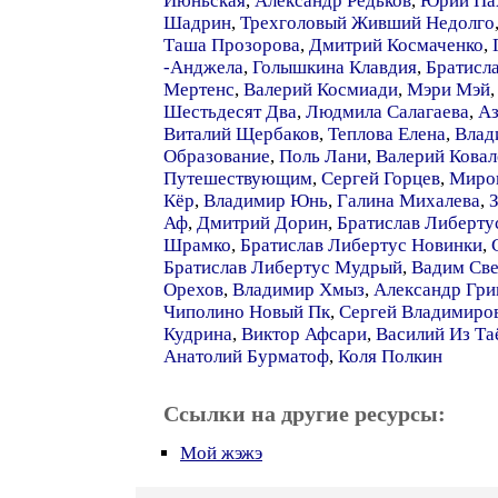
Июньская
,
Александр Редьков
,
Юрий Па
Шадрин
,
Трехголовый Живший Недолго
Таша Прозорова
,
Дмитрий Космаченко
,
-Анджела
,
Голышкина Клавдия
,
Братисл
Мертенс
,
Валерий Космиади
,
Мэри Мэй
Шестьдесят Два
,
Людмила Салагаева
,
Аз
Виталий Щербаков
,
Теплова Елена
,
Влад
Образование
,
Поль Лани
,
Валерий Ковал
Путешествующим
,
Сергей Горцев
,
Миро
Кёр
,
Владимир Юнь
,
Галина Михалева
,
Аф
,
Дмитрий Дорин
,
Братислав Либерту
Шрамко
,
Братислав Либертус Новинки
,
Братислав Либертус Мудрый
,
Вадим Св
Орехов
,
Владимир Хмыз
,
Александр Гри
Чиполино Новый Пк
,
Сергей Владимиро
Кудрина
,
Виктор Афсари
,
Василий Из Т
Анатолий Бурматоф
,
Коля Полкин
Ссылки на другие ресурсы:
Мой жэжэ