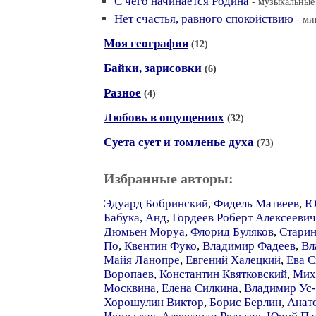
С чего начинается Родина
- музыкальные 
Нет счастья, равного спокойствию
- ми
Моя география
(12)
Байки, зарисовки
(6)
Разное
(4)
Любовь в ощущениях
(32)
Суета сует и томленье духа
(73)
Избранные авторы:
Эдуард Бобринский
,
Фидель Матвеев
,
Ю
Бабука
,
Анд
,
Гордеев Роберт Алексеевич
Дюмьен Моруа
,
Флорид Буляков
,
Старин
По
,
Квентин Фуко
,
Владимир Фадеев
,
Вл
Майя Ланопре
,
Евгений Халецкий
,
Ева С
Воропаев
,
Константин Квятковский
,
Мих
Москвина
,
Елена Силкина
,
Владимир Ус
Хорошулин Виктор
,
Борис Берлин
,
Анат