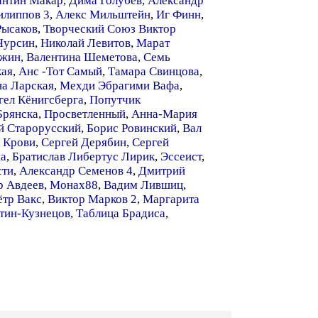
антин Макар
,
Дима Голубев
,
Александр
илиппов 3
,
Алекс Мильштейн
,
Иг Финн
,
Рысаков
,
Творческий Союз Виктор
Чурсин
,
Николай Левитов
,
Марат
ожин
,
Валентина Шеметова
,
Семь
кая
,
Анс -Тот Самый
,
Тамара Свинцова
,
на Ларская
,
Мехди Эбрагими Вафа
,
гел Кёнигсберга
,
Попутчик
Брянска
,
Просветленный
,
Анна-Мария
й Старорусский
,
Борис Ровинский
,
Вал
 Крови
,
Сергей Дерябин
,
Сергей
на
,
Братислав Либертус Лирик
,
Эссеист
,
сти
,
Александр Семенов 4
,
Дмитрий
р Авдеев
,
Монах88
,
Вадим Лившиц
,
ётр Вакс
,
Виктор Марков 2
,
Маргарита
тин-Кузнецов
,
Таблица Брадиса
,