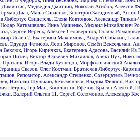
хотин
,
В Фёдоров
,
Нина Веселова
,
Марина Стрельная
,
Конст
,
Димиозис
,
Медведев Дмитрий
,
Николай Агибов
,
Алексей Ф
Герман Диаз
,
Маша Савченко
,
Кенотрон Загадочный
,
Антон 
ав Либертус Свидетель
,
Елена Ковтонюк
,
Александр Тяпкин-
,
Нодар Хатиашвили
,
Инна Машенко
,
Михаил Михайлович Р
иза
,
Сергей Вереск
,
Алексей Селивёрстов
,
Галина Романовс
имир Исаев 2
,
Екатерина Максимова
,
Андрей Собакин
,
Гали
евъ
,
Эдуард Фетисов
,
Леон Миронов
,
Семён Вексельман
,
Ан
н Веклюк
,
Игорь Киричков
,
Екатерина Адасова
,
Василий Из 
Зоран Питич
,
Виктор Юрьевич Михайлов
,
Анект Пух
,
Никола
с Прозаик
,
Игорь Влади Кузнецов
,
Морфологический Анализ
Страница Сказок
,
Олег Костман
,
Братислав Либертус-Карми
еташов
,
Репозитор
,
Александр Стешенко
,
Созерцатель Вечно
нёв
,
Николай Шунькин
,
Безымянный
,
Владим Филипп
,
Викто
вич Петров
,
Гер Ман
,
Константин Ефетов
,
Брагин Алексей
,
П
аёжки
,
Валерий Ольгин 11
,
Сергей Соломонов
,
Александр Кос