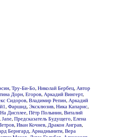
рсин
,
Тру-Би-Бо
,
Николай Бербец
,
Автор
тина Дорн
,
Егоров
,
Аркадий Вингерт
,
кс Сидоров
,
Владимир Репин
,
Аркадий
й1
,
Фаршид
,
Эксклюзив
,
Ника Капарис
,
 На Дисплее
,
Пётр Полынин
,
Виталий
,
Jane
,
Предсказатель Будущего
,
Елена
Петров
,
Иван Кочнев
,
Дракон Анграв
,
ард Бернгард
,
Ариаднынити
,
Вера