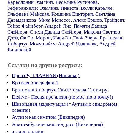
Карьялонни Эзмяйнэ
,
Веселина Русинова
,
Зефиранхелис Эзмяйнэ
,
Иннэста
,
Вэлли Карьяле
,
Эльфиана Майская
,
Кошкина Виктория
,
Светлана
Давыденкова
,
Мила Менесес
,
Алекс Ершов
,
Трайдент
,
Тойво Файнберг
,
Андрей Лис
,
Памяти Давида
Слэйтера
,
Стихи Давида Слэйтера
,
Максим Светлов
Дзэн
,
Ок Сю Морон
,
Илья Эп
,
Твой Зверь
,
Братислав
Либертус Молящийся
,
Андрей Ядвински
,
Андрей
Ядвинский
Ссылки на другие ресурсы:
ПрозаРу. ГЛАВНАЯ (Новинки)
Краткая биография-1
Братислав Либертус Свидетель на Стихи.ру
Dislive - Песня про аленя (не моё, но в точку!)
Шизоидная акцентуация (=Аутизм с синдромом
саванта)
Аутизм как симптом (Википедия)
Апато-абулический синдром (Википедия)
автори онлайн