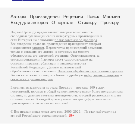
Авторы
Произведения
Рецензии
Поиск
Магазин
Вход для авторов
О портале
Стихи.ру
Проза.ру
Портал Проза.ру предоставляет авторам возможность
свободной публикации своих литературных произведений в
сети Интернет на основании
пользовательского договора
.
Все авторские права на произведения принадлежат авторам
и охраняются
законом
. Перепечатка произведений возможна
только с согласия его автора, к которому вы можете
обратиться на его авторской странице. Ответственность за
тексты произведений авторы несут самостоятельно на
основании
правил публикации
и
законодательства
Российской Федерации
. Данные пользователей
обрабатываются на основании
Политики обработки персональных данных
.
Вы также можете посмотреть более подробную
информацию о портале
и
связаться с администрацией
.
Ежедневная аудитория портала Проза.ру – порядка 100 тысяч
посетителей, которые в общей сумме просматривают более полумиллиона
страниц по данным счетчика посещаемости, который расположен справа
от этого текста. В каждой графе указано по две цифры: количество
просмотров и количество посетителей.
© Все права принадлежат авторам, 2000-2026. Портал работает под
эгидой
Российского союза писателей
.
18+