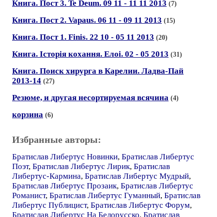
Книга. Пост 3. Te Deum. 09 11 - 11 11 2013
(7)
Книга. Пост 2. Vapaus. 06 11 - 09 11 2013
(15)
Книга. Пост 1. Finis. 22 10 - 05 11 2013
(20)
Книга. Iсторiя кохання. Елоi. 02 - 05 2013
(31)
Книга. Поиск хирурга в Карелии. Ладва-Пай
2013-14
(27)
Резюме, и другая несортируемая всячина
(4)
корзина
(6)
Избранные авторы:
Братислав Либертус Новинки
,
Братислав Либертус
Поэт
,
Братислав Либертус Лирик
,
Братислав
Либертус-Кармина
,
Братислав Либертус Мудрый
,
Братислав Либертус Прозаик
,
Братислав Либертус
Романист
,
Братислав Либертус Гуманный
,
Братислав
Либертус Публицист
,
Братислав Либертус Форум
,
Братислав Либертус На Белорусско
,
Братислав