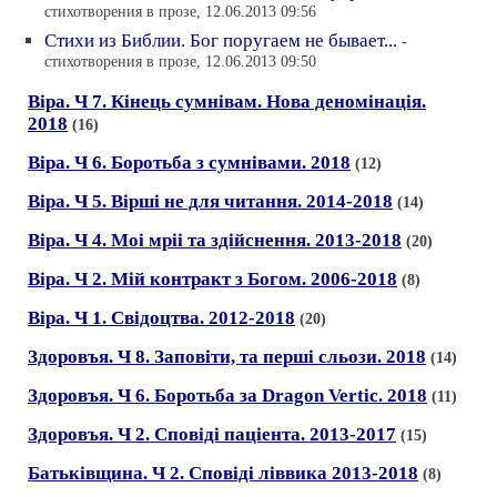
стихотворения в прозе, 12.06.2013 09:56
Стихи из Библии. Бог поругаем не бывает...
-
стихотворения в прозе, 12.06.2013 09:50
Вiра. Ч 7. Кiнець сумнiвам. Нова деномiнацiя.
2018
(16)
Вiра. Ч 6. Боротьба з сумнiвами. 2018
(12)
Вiра. Ч 5. Вiршi не для читання. 2014-2018
(14)
Вiра. Ч 4. Моi мpii та здiйснення. 2013-2018
(20)
Вiра. Ч 2. Мiй контракт з Богом. 2006-2018
(8)
Вiра. Ч 1. Свiдоцтва. 2012-2018
(20)
Здоровъя. Ч 8. Заповiти, та першi сльози. 2018
(14)
Здоровъя. Ч 6. Боротьба за Dragon Vertic. 2018
(11)
Здоровъя. Ч 2. Сповiдi пацiента. 2013-2017
(15)
Батькiвщина. Ч 2. Сповiдi лiввика 2013-2018
(8)