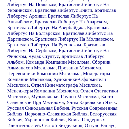
Либертус На Польском
,
Братислав Либертус На
Украинском
,
Братислав Либертус Книги
,
Братислав
Либертус Архивы
,
Братислав Либертус На
Английском
,
Братислав Либертус На Аварском
,
Братислав Либертус На Азербайджа
,
Братислав
Либертус На Болгарском
,
Братислав Либертус На
Даргинском
,
Братислав Либертус На Молдавском
,
Братислав Либертус На Русинском
,
Братислав
Либертус На Сербском
,
Братислав Либертус На
Финском
,
Чудак Стултус
,
Братислав Либертус
Альбом
,
Команда Компании Мэсилома
,
Сборник
Альманахов Мэсилома
,
Прозаики Мэсилома
,
Переводчики Компании Мэсилома
,
Модераторы
Компании Мэсилома
,
Художники-Оформители
Мэсилома
,
Отдел Кинематографа Мэсилома
,
Менеджеры Компании Мэсилома
,
Отдел Статистики
Мэсилома
,
Музыкальная Группа Мэсилома
,
Балто-
Славянское Прд Мэсилома
,
Учим Карельский Язык
,
Русская Синодальная Библия
,
Русская Современная
Библия
,
Церковно-Славянская Библия
,
Белорусская
Библия
,
Украинская Библия
,
Книга Гендерных
Идентичностей
,
Святой Бездельник
,
Оттуас Вапаус
,