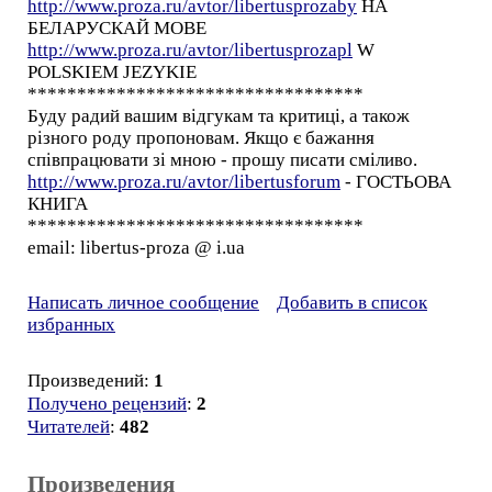
http://www.proza.ru/avtor/libertusprozaby
НА
БЕЛАРУСКАЙ МОВЕ
http://www.proza.ru/avtor/libertusprozapl
W
POLSKIEM JEZYKIE
**********************************
Буду радий вашим відгукам та критиці, а також
різного роду пропоновам. Якщо є бажання
співпрацювати зі мною - прошу писати сміливо.
http://www.proza.ru/avtor/libertusforum
- ГОСТЬОВА
КНИГА
**********************************
email: libertus-proza @ i.ua
Написать личное сообщение
Добавить в список
избранных
Произведений:
1
Получено рецензий
:
2
Читателей
:
482
Произведения