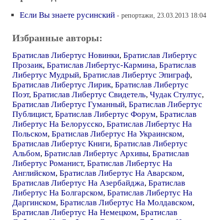
Если Вы знаете русинский
- репортажи, 23.03.2013 18:04
Избранные авторы:
Братислав Либертус Новинки
,
Братислав Либертус
Прозаик
,
Братислав Либертус-Кармина
,
Братислав
Либертус Мудрый
,
Братислав Либертус Эпиграф
,
Братислав Либертус Лирик
,
Братислав Либертус
Поэт
,
Братислав Либертус Свидетель
,
Чудак Стултус
,
Братислав Либертус Гуманный
,
Братислав Либертус
Публицист
,
Братислав Либертус Форум
,
Братислав
Либертус На Белорусско
,
Братислав Либертус На
Польском
,
Братислав Либертус На Украинском
,
Братислав Либертус Книги
,
Братислав Либертус
Альбом
,
Братислав Либертус Архивы
,
Братислав
Либертус Романист
,
Братислав Либертус На
Английском
,
Братислав Либертус На Аварском
,
Братислав Либертус На Азербайджа
,
Братислав
Либертус На Болгарском
,
Братислав Либертус На
Даргинском
,
Братислав Либертус На Молдавском
,
Братислав Либертус На Немецком
,
Братислав