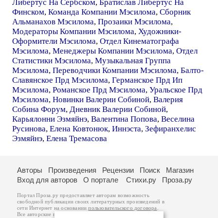
Либертус На Сербском
,
Братислав Либертус На
Финском
,
Команда Компании Мэсилома
,
Сборник
Альманахов Мэсилома
,
Прозаики Мэсилома
,
Модераторы Компании Мэсилома
,
Художники-
Оформители Мэсилома
,
Отдел Кинематографа
Мэсилома
,
Менеджеры Компании Мэсилома
,
Отдел
Статистики Мэсилома
,
Музыкальная Группа
Мэсилома
,
Переводчики Компании Мэсилома
,
Балто-
Славянское Прд Мэсилома
,
Германское Прд Ип
Мэсилома
,
Романское Прд Мэсилома
,
Уральское Прд
Мэсилома
,
Новинки Валерии Собиной
,
Валерия
Собина Форум
,
Дневник Валерии Собиной
,
Карьялонни Эзмяйнэ
,
Валентина Попова
,
Веселина
Русинова
,
Елена Ковтонюк
,
Иннэста
,
Зефиранхелис
Эзмяйнэ
,
Елена Тремасова
Авторы
Произведения
Рецензии
Поиск
Магазин
Вход для авторов
О портале
Стихи.ру
Проза.ру
Портал Проза.ру предоставляет авторам возможность
свободной публикации своих литературных произведений в
сети Интернет на основании
пользовательского договора
.
Все авторские права на произведения принадлежат авторам