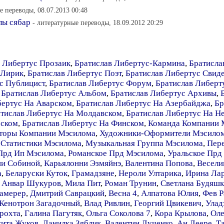
е переводы, 08.07.2013 00:48
лы сябар
- литературные переводы, 18.09.2012 20:29
 Либертус Прозаик
,
Братислав Либертус-Кармина
,
Братисла
 Лирик
,
Братислав Либертус Поэт
,
Братислав Либертус Свид
с Публицист
,
Братислав Либертус Форум
,
Братислав Либерт
,
Братислав Либертус Альбом
,
Братислав Либертус Архивы
,
бертус На Аварском
,
Братислав Либертус На Азербайджа
,
Бр
тислав Либертус На Молдавском
,
Братислав Либертус На Н
бском
,
Братислав Либертус На Финском
,
Команда Компании 
торы Компании Мэсилома
,
Художники-Оформители Мэсило
 Статистики Мэсилома
,
Музыкальная Группа Мэсилома
,
Пер
Прд Ип Мэсилома
,
Романское Прд Мэсилома
,
Уральское Прд
ии Собиной
,
Карьялонни Эзмяйнэ
,
Валентина Попова
,
Весели
а
,
Беларуски Куток
,
Грамадзяне
,
Нероли Ултарика
,
Ирина Ла
,
Анвар Шукуров
,
Мила Пит
,
Роман Трунин
,
Светлана Будяш
амерер
,
Дмитрий Саврацкий
,
Весна 4
,
Алпатова Юлия
,
Фев Р
Кенотрон Загадочный
,
Влад Ривлин
,
Георгий Цвикевич
,
Улад
рохта
,
Галина Пагутяк
,
Ольга Соколова 7
,
Кора Крылова
,
Оле
ита Жуков
,
Данилка Зяблик
,
Валентин Лученко
,
Ан Леере
,
Т