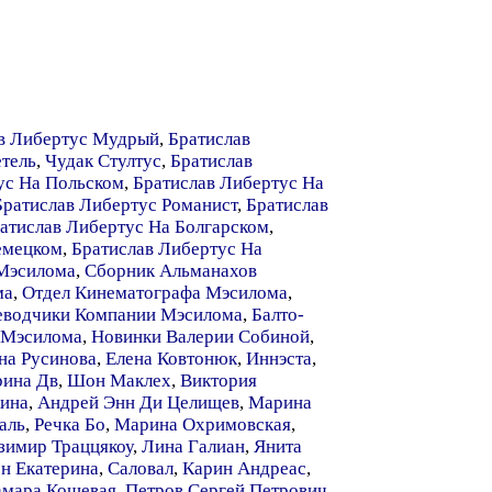
в Либертус Мудрый
,
Братислав
етель
,
Чудак Стултус
,
Братислав
ус На Польском
,
Братислав Либертус На
Братислав Либертус Романист
,
Братислав
атислав Либертус На Болгарском
,
емецком
,
Братислав Либертус На
Мэсилома
,
Сборник Альманахов
ма
,
Отдел Кинематографа Мэсилома
,
еводчики Компании Мэсилома
,
Балто-
 Мэсилома
,
Новинки Валерии Собиной
,
на Русинова
,
Елена Ковтонюк
,
Иннэста
,
рина Дв
,
Шон Маклех
,
Виктория
кина
,
Андрей Энн Ди Целищев
,
Марина
аль
,
Речка Бо
,
Марина Охримовская
,
зимир Траццякоу
,
Лина Галиан
,
Янита
н Екатерина
,
Саловал
,
Карин Андреас
,
амара Кошевая
,
Петров Сергей Петрович