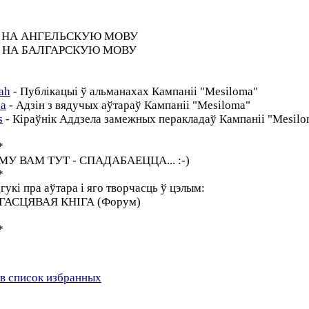
НА АНГЕЛЬСКУЮ МОВУ
НА БАЛГАРСКУЮ МОВУ
ah
- Публікацыі ў альманахах Кампаніі "Mesiloma"
ia
- Адзін з вядучых аўтараў Кампаніі "Mesiloma"
s
- Кіраўнік Аддзела замежных перакладаў Кампаніі "Mesilo
*
МУ ВАМ ТУТ - СПАДАБАЕЦЦА... :-)
*
гукі пра аўтара і яго творчасць ў цэлым:
 ГАСЦЯВАЯ КНІГА (Форум)
*
в список избранных