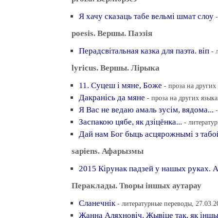
Я хачу сказаць табе вельмi шмат слоу
poesis. Вершы. Паэзiя
Перадсвiтальная казка для паэта. вiп
- 
lyricus. Вершы. Лiрыка
11. Суцеш i мяне, Боже
- проза на других
Дакранiсь да мяне
- проза на других языка
Я Вас не ведаю амаль зусiм, вядома...
Заспакою цябе, як дзiцёнка...
- литерату
Дай нам Бог быць асцярожнымi з табо
sapiens. Афарызмы
2015 Кiрунак падзей у нашых руках. 
Пераклады. Творы iншых аутарау
Сланечнiк
- литературные переводы, 27.03.2
Жанна Аляхновiч. Жывiце так, як iнш