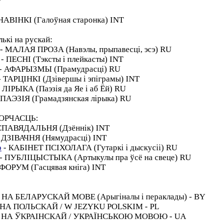
*
НАВІНКІ (Галоўная старонка) INT
кі на рускай:
- МАЛАЯ ПРОЗА (Навэлы, прыпавесці, эсэ) RU
- ПЕСНІ (Тэксты і плейкасты) INT
- АФАРЫЗМЫ (Прамудрасці) RU
- ТАРЦІНКІ (Дзівершы і эпіграмы) INT
 ЛІРЫКА (Паэзія да Яе і аб Ёй) RU
 ПАЭЗІЯ (Грамадзянская лірыка) RU
ВОРЧАСЦЬ:
СПАВЯДАЛЬНЯ (Дзённік) INT
 ДЗІВАЧНЯ (Нямудрасці) INT
o
- КАБІНЕТ ПСІХОЛАГА (Гутаркі і дыскусіі) RU
- ПУБЛІЦЫСТЫКА (Артыкулы пра ўсё на свеце) RU
 ФОРУМ (Гасцявая кніга) INT
НА БЕЛАРУСКАЙ МОВЕ (Арыгіналы і пераклады) - BY
НА ПОЛЬСКАЙ / W JEZYKU POLSKIM - PL
НА ЎКРАІНСКАЙ / УКРАЇНСЬКОЮ МОВОЮ - UA