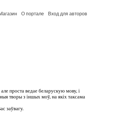
Магазин
О портале
Вход для авторов
 - але проста ведае беларускую мову, і
ныя творы з іншых моў, на якіх таксама
ас заўвагу.