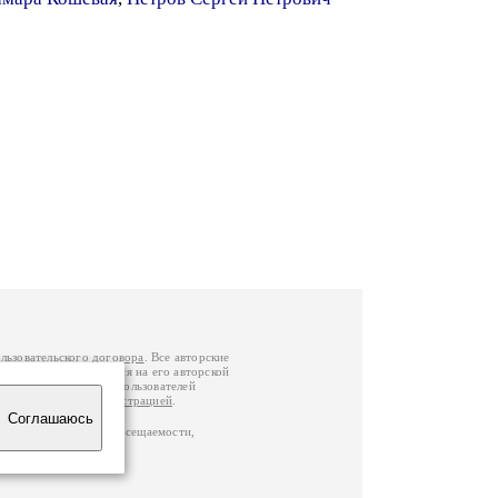
льзовательского договора
. Все авторские
у вы можете обратиться на его авторской
й Федерации
. Данные пользователей
е
и
связаться с администрацией
.
Соглашаюсь
по данным счетчика посещаемости,