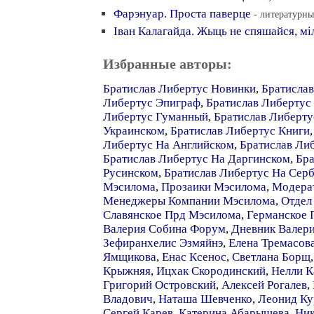
Фарэнуар. Проста паверце
- литературны
Iван Калагайда. Жыць не спяшайся, мi
Избранные авторы:
Братислав Либертус Новинки
,
Братислав
Либертус Эпиграф
,
Братислав Либертус
Либертус Гуманный
,
Братислав Либерту
Украинском
,
Братислав Либертус Книги
Либертус На Английском
,
Братислав Ли
Братислав Либертус На Даргинском
,
Бра
Русинском
,
Братислав Либертус На Сер
Мэсилома
,
Прозаики Мэсилома
,
Модера
Менеджеры Компании Мэсилома
,
Отдел
Славянское Прд Мэсилома
,
Германское 
Валерия Собина Форум
,
Дневник Валер
Зефиранхелис Эзмяйнэ
,
Елена Тремасов
Ямщикова
,
Енас Ксенос
,
Светлана Борщ
Крыжняя
,
Ицхак Скородинский
,
Нелли К
Григорий Островский
,
Алексей Рогалев
,
Владович
,
Наташа Шевченко
,
Леонид Ку
Сергей Карев
,
Катерина Абарышева
,
Ник