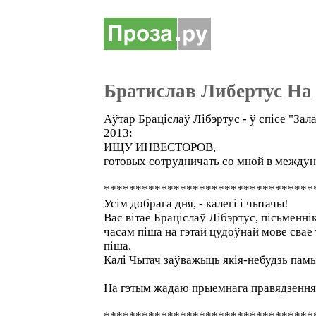
Братислав Либертус На
Аўтар Браціслаў Лібэртус - ў спісе "За
2013:
ИЩУ ИНВЕСТОРОВ,
готовых сотрудничать со мной в междун
*********************************
Усім добрага дня, - калегі і чытачы!
Вас вітае Браціслаў Лібэртус, пісьменнік 
часам піша на гэтай цудоўнай мове свае 
піша.
Калі Чытач заўважыць якія-небудзь памы
На гэтым жадаю прыемнага правядзення 