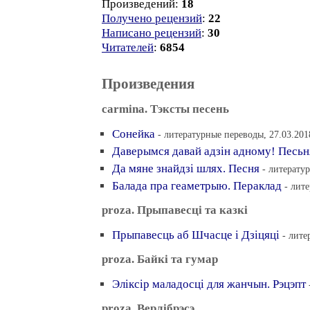
Произведений:
18
Получено рецензий
:
22
Написано рецензий
:
30
Читателей
:
6854
Произведения
carmina. Тэксты песень
Сонейка
- литературные переводы, 27.03.201
Даверымся давай адзiн адному! Песьн
Да мяне знайдзi шлях. Песня
- литерату
Балада пра геаметрыю. Пераклад
- лит
proza. Прыпавесцi та казкi
Прыпавесць аб Шчасце i Дзiцяцi
- лите
proza. Байкi та гумар
Элiксiр маладосцi для жанчын. Рэцэпт
proza. Верлiбрэсэ