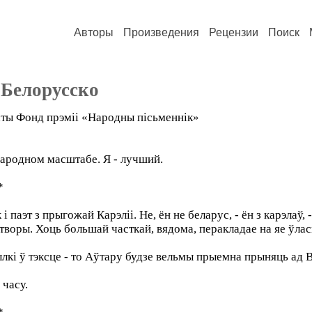
Авторы
Произведения
Рецензии
Поиск
 Белорусско
латы Фонд прэміі «Народны пісьменнік»
ародном масштабе. Я - лучший.
*
і паэт з прыгожай Карэліі. Не, ён не беларус, - ён з карэлаў,
творы. Хоць большай часткай, вядома, перакладае на яе ўлас
лкі ў тэксце - то Аўтару будзе вельмы прыемна прыняць ад В
часу.