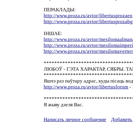
ПЕРАКЛАДЫ:
http://www.proza.ru/avtor/libertusprozaen
http://www.proza.ru/avtor/libertusprozabg
ІНШАЕ:
http://www.proza.ru/avtor/mesilomaalman
http://www.proza.ru/avtor/mesilomaimper
http://www.proza.ru/avtor/mesilomaverter
*********************************
ЛЮБОЎ - ГЭТА ХАРАКТАР, СЯБРЫ. ТА
*********************************
Яшчэ раз паўтару адрас, куды пісаць вод
http://www.proza.ru/avtor/libertusforum
-
*********************************
Я жыву дзеля Вас.
Написать личное сообщение
Добавить 