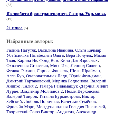
(32)
Як зробити бронетранспортер. Сатира. Укр. мова.
(19)
21 плюс
(5)
Избранные авторы:
Галина Пагутяк
,
Василина Иванина
,
Ольга Качмар
,
Убейсингха Патабедиги Ольга
,
Вера Полуляк
,
Милая
Твоя
,
Карина Ив
,
Фонд Всм
,
Кино Для Взрослых
,
Охваченная Страстью
,
Мисс Икс
,
Леонид Словин
,
Феликс Рахлин
,
Лариса Финкель
,
Шели Шрайман
,
Алла Бур
,
Очаровательная Леди
,
Юрий Фельдман
,
Дмитрий Тартаковский
,
Мирика Родионова
,
Валерий
Анипко
,
Талия 2
,
Тамара Гайдамащук -Дарчия
,
Лилит
Лурье
,
Владимир Молчанов 2
,
Нелли Верховская
,
Валерий Таиров
,
Татьяна Бурмистрова
,
Виктор
Зейский
,
Любовь Порочная
,
Вячеслав Семёнов
,
Фроляйн Мэри
,
Международная Гильдия Писателей
,
Творческий Союз Виктор -Анджела
,
Александр