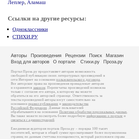
Леплер
,
Аламаш
Ссылки на другие ресурсы:
Одноклассники
СТИХИ.РУ
Авторы
Произведения
Рецензии
Поиск
Магазин
Вход для авторов
О портале
Стихи.ру
Проза.ру
Портал Проза.ру предоставляет авторам возможность
свободной публикации своих литературных произведений в
сети Интернет на основании
пользовательского договора
.
Все авторские права на произведения принадлежат авторам
и охраняются
законом
. Перепечатка произведений возможна
только с согласия его автора, к которому вы можете
обратиться на его авторской странице. Ответственность за
тексты произведений авторы несут самостоятельно на
основании
правил публикации
и
законодательства
Российской Федерации
. Данные пользователей
обрабатываются на основании
Политики обработки персональных данных
.
Вы также можете посмотреть более подробную
информацию о портале
и
связаться с администрацией
.
Ежедневная аудитория портала Проза.ру – порядка 100 тысяч
посетителей, которые в общей сумме просматривают более полумиллиона
страниц по данным счетчика посещаемости, который расположен справа