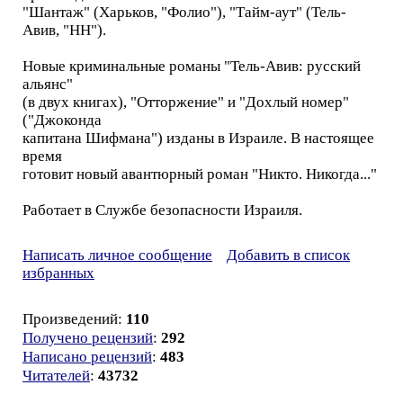
"Шантаж" (Харьков, "Фолио"), "Тайм-аут" (Тель-
Авив, "НН").
Новые криминальные романы "Тель-Авив: русский
альянс"
(в двух книгах), "Отторжение" и "Дохлый номер"
("Джоконда
капитана Шифмана") изданы в Израиле. В настоящее
время
готовит новый авантюрный роман "Никто. Никогда..."
Работает в Службе безопасности Израиля.
Написать личное сообщение
Добавить в список
избранных
Произведений:
110
Получено рецензий
:
292
Написано рецензий
:
483
Читателей
:
43732