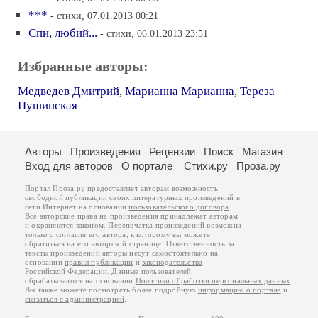
***
- стихи, 07.01.2013 00:21
Спи, любий...
- стихи, 06.01.2013 23:51
Избранные авторы:
Медведев Дмитрий
,
Марианна Марианна
,
Тереза
Пушинская
Авторы
Произведения
Рецензии
Поиск
Магазин
Вход для авторов
О портале
Стихи.ру
Проза.ру
Портал Проза.ру предоставляет авторам возможность
свободной публикации своих литературных произведений в
сети Интернет на основании
пользовательского договора
.
Все авторские права на произведения принадлежат авторам
и охраняются
законом
. Перепечатка произведений возможна
только с согласия его автора, к которому вы можете
обратиться на его авторской странице. Ответственность за
тексты произведений авторы несут самостоятельно на
основании
правил публикации
и
законодательства
Российской Федерации
. Данные пользователей
обрабатываются на основании
Политики обработки персональных данных
.
Вы также можете посмотреть более подробную
информацию о портале
и
связаться с администрацией
.