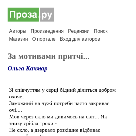
Авторы
Произведения
Рецензии
Поиск
Магазин
О портале
Вход для авторов
За мотивами притчi...
Ольга Качмар
Зі співчуттям у серці бідний ділиться добром
охоче,
Заможний на чужі потреби часто закриває
очі....
Мов через скло ми дивимось на світ... Як
знизу срібла трохи -
Не скло, а дзеркало розкішне відбиває