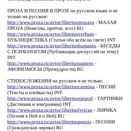
ПРОЗА И ПОЭЗИЯ В ПРОЗЕ на русском языке и не
только на русском:
http://www.proza.ru/avtor/libertusprozaru
- МАЛАЯ
ПРОЗА (Новеллы, притчи, эссе) RU
http://www.proza.ru/avtor/libertusverbum
-
ПУБЛИЦИСТИКА (Статьи обо всём на свете) INT
http://www.proza.ru/avtor/libertushumanio
- БЕСЕДЫ
С ПСИХОЛОГОМ (Публикации дискуссий на тему)
INT
http://www.proza.ru/avtor/libertussapiens
-
АФОРИЗМОСЫ (Премудрости) RU
СТИХОСЛОЖЕНИЯ на русском и не только:
http://www.proza.ru/avtor/libertuscarmina
- ПЕСНИ
(Тексты и плейкасты) INT
http://www.proza.ru/avtor/libertusepigraf
- ТАРТИНКИ
(Дистишия и эпиграммы) INT
http://www.proza.ru/avtor/libertuslyricus
- ЛИРИКА
(Поэзия к Ней и о Ней) RU
http://www.proza.ru/avtor/libertuspoesis
- ПОЭЗИЯ
(Гражданская лирика) RU