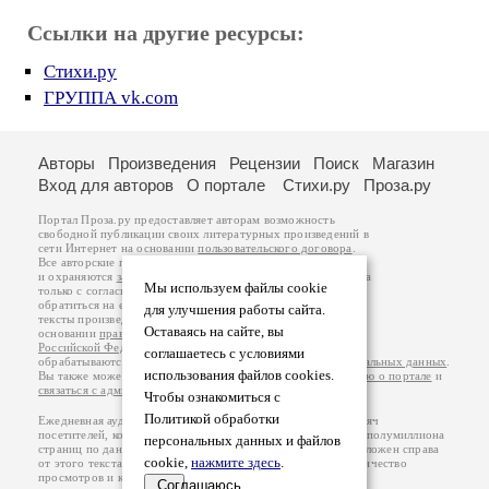
Ссылки на другие ресурсы:
Стихи.ру
ГРУППА vk.com
Авторы
Произведения
Рецензии
Поиск
Магазин
Вход для авторов
О портале
Стихи.ру
Проза.ру
Портал Проза.ру предоставляет авторам возможность
свободной публикации своих литературных произведений в
сети Интернет на основании
пользовательского договора
.
Все авторские права на произведения принадлежат авторам
и охраняются
законом
. Перепечатка произведений возможна
Мы используем файлы cookie
только с согласия его автора, к которому вы можете
обратиться на его авторской странице. Ответственность за
для улучшения работы сайта.
тексты произведений авторы несут самостоятельно на
Оставаясь на сайте, вы
основании
правил публикации
и
законодательства
Российской Федерации
. Данные пользователей
соглашаетесь с условиями
обрабатываются на основании
Политики обработки персональных данных
.
использования файлов cookies.
Вы также можете посмотреть более подробную
информацию о портале
и
связаться с администрацией
.
Чтобы ознакомиться с
Политикой обработки
Ежедневная аудитория портала Проза.ру – порядка 100 тысяч
посетителей, которые в общей сумме просматривают более полумиллиона
персональных данных и файлов
страниц по данным счетчика посещаемости, который расположен справа
cookie,
нажмите здесь
.
от этого текста. В каждой графе указано по две цифры: количество
просмотров и количество посетителей.
Соглашаюсь