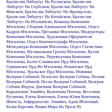
Братислав Либертус На Русинском
,
Братислав
Либертус На Сербском
,
Братислав Либертус На
Финском
,
Братислав Либертус На Французско
,
Братислав Либертус На Китайском
,
Братислав
Либертус На Итальянско
,
Команда Компании
Мэсилома
,
Сборник Альманахов Мэсилома
,
Отдел
Кадров Мэсилома
,
Прозаики Мэсилома
,
Модераторы
Компании Мэсилома
,
Художники-Оформители
Мэсилома
,
Отдел Кинематографа Мэсилома
,
Менеджеры Компании Мэсилома
,
Отдел Статистики
Мэсилома
,
Музыкальная Группа Мэсилома
,
Кухня
Компании Мэсилома
,
Переводчики Компании
Мэсилома
,
Балто-Славянское Прд Мэсилома
,
Германское Прд Ип Мэсилома
,
Романское Прд
Мэсилома
,
Уральское Прд Мэсилома
,
Новинки
Валерии Собиной
,
Психолог Валерия Собина
,
Поэзия
Валерии Собиной
,
Песни Валерии Собиной
,
Валерия
Собина Форум
,
Дневник Валерии Собиной
,
Карьялонни Эзмяйнэ
,
Валентина Попова
,
Веселина
Русинова
,
Елена Ковтонюк
,
Елена-Юлия Ковтонюк
,
Иннэста
,
Зефиранхелис Эзмяйнэ
,
Адам Яблочный
,
Белая Карелия
,
Языки Мира На Прозе Ру