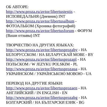
ОБ АВТОРЕ:
http://www.proza.ru/avtor/libertustestis
-
ИСПОВЕДАЛЬНЯ (Дневник) INT
http://www.proza.ru/avtor/libertusalbum
-
ФОТОАЛЬБОМ (Хроника фотографий)
http://www.proza.ru/avtor/libertusforum
- ФОРУМ
(Ваши отзывы) INT
ТВОРЧЕСТВО НА ДРУГИХ ЯЗЫКАХ:
http://www.proza.ru/avtor/libertusprozaby
- НА
БЕЛОРУССКОМ / НА БЕЛАРУСКАЙ МОВЕ - BY
http://www.proza.ru/avtor/libertusprozapl
- НА
ПОЛЬСКОМ / W JEZYKU POLSKIM - PL
http://www.proza.ru/avtor/libertusprozaua
- НА
УКРАИНСКОМ / УКРАЇНСЬКОЮ МОВОЮ - UA
ПЕРЕВОД НА ДРУГИЕ ЯЗЫКИ:
http://www.proza.ru/avtor/libertusprozaen
- НА
АНГЛИЙСКИЙ / IN ENGLISH - EN
http://www.proza.ru/avtor/libertusprozabg
- НА
БОЛГАРСКИЙ / НА БЪЛГАРСКИ ЕЗИК - BG