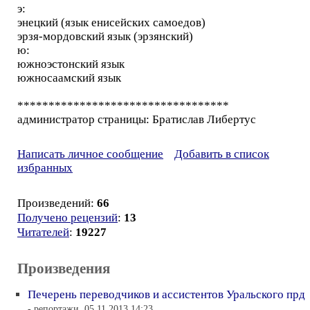
э:
энецкий (язык енисейских самоедов)
эрзя-мордовский язык (эрзянский)
ю:
южноэстонский язык
южносаамский язык
**********************************
администратор страницы: Братислав Либертус
Написать личное сообщение
Добавить в список
избранных
Произведений:
66
Получено рецензий
:
13
Читателей
:
19227
Произведения
Печерень переводчиков и ассистентов Уральского прд
- репортажи, 05.11.2013 14:23