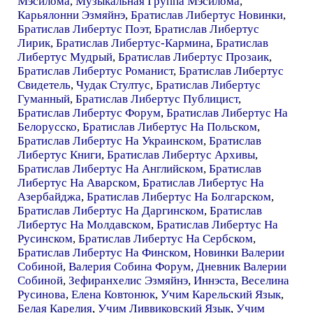
Мэсилома
,
Музыкальная Группа Мэсилома
,
Карьялонни Эзмяйнэ
,
Братислав Либертус Новинки
,
Братислав Либертус Поэт
,
Братислав Либертус
Лирик
,
Братислав Либертус-Кармина
,
Братислав
Либертус Мудрый
,
Братислав Либертус Прозаик
,
Братислав Либертус Романист
,
Братислав Либертус
Свидетель
,
Чудак Стултус
,
Братислав Либертус
Гуманный
,
Братислав Либертус Публицист
,
Братислав Либертус Форум
,
Братислав Либертус На
Белорусско
,
Братислав Либертус На Польском
,
Братислав Либертус На Украинском
,
Братислав
Либертус Книги
,
Братислав Либертус Архивы
,
Братислав Либертус На Английском
,
Братислав
Либертус На Аварском
,
Братислав Либертус На
Азербайджа
,
Братислав Либертус На Болгарском
,
Братислав Либертус На Даргинском
,
Братислав
Либертус На Молдавском
,
Братислав Либертус На
Русинском
,
Братислав Либертус На Сербском
,
Братислав Либертус На Финском
,
Новинки Валерии
Собиной
,
Валерия Собина Форум
,
Дневник Валерии
Собиной
,
Зефиранхелис Эзмяйнэ
,
Иннэста
,
Веселина
Русинова
,
Елена Ковтонюк
,
Учим Карельский Язык
,
Белая Карелия
,
Учим Ливвиковский Язык
,
Учим