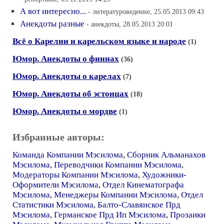
А вот интересно...
- литературоведение, 25.05.2013 09:43
Анекдоты разные
- анекдоты, 28.05.2013 20:01
Всё о Карелии и карельском языке и народе
(1)
Юмор. Анекдоты о финнах
(36)
Юмор. Анекдоты о карелах
(7)
Юмор. Анекдоты об эстонцах
(18)
Юмор. Анекдоты о мордве
(1)
Избранные авторы:
Команда Компании Мэсилома
,
Сборник Альманахов
Мэсилома
,
Переводчики Компании Мэсилома
,
Модераторы Компании Мэсилома
,
Художники-
Оформители Мэсилома
,
Отдел Кинематографа
Мэсилома
,
Менеджеры Компании Мэсилома
,
Отдел
Статистики Мэсилома
,
Балто-Славянское Прд
Мэсилома
,
Германское Прд Ип Мэсилома
,
Прозаики