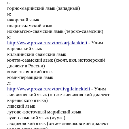
г:
горно-марийский язык (западный)
и:
ижорский язык
инари-саамский язык
йоканьгско-саамский язык (терско-саамский)
к:
http://www.proza.ru/avtor/karjalankieli
- Учим
карельский язык
кильдинский саамский язык
колтта-саамский язык (сколт, вкл. нотозерский
диалект в России)
коми-зырянский язык
коми-пермяцкий язык
л:
http://www.proza.ru/avtor/livgilainekieli
- Учим
ливвиковский язык (он же ливвиковский диалект
карельского языка)
ливский язык
лугово-восточный марийский язык
луле-саамский язык (лууле)
людиковский язык (он же ливвиковский диалект