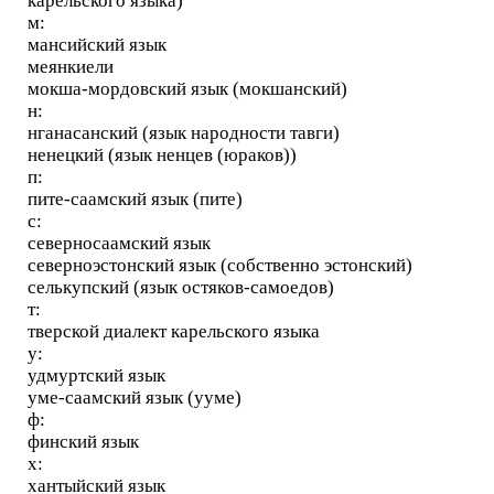
карельского языка)
м:
мансийский язык
меянкиели
мокша-мордовский язык (мокшанский)
н:
нганасанский (язык народности тавги)
ненецкий (язык ненцев (юраков))
п:
пите-саамский язык (пите)
с:
северносаамский язык
северноэстонский язык (собственно эстонский)
селькупский (язык остяков-самоедов)
т:
тверской диалект карельского языка
у:
удмуртский язык
уме-саамский язык (ууме)
ф:
финский язык
х:
хантыйский язык