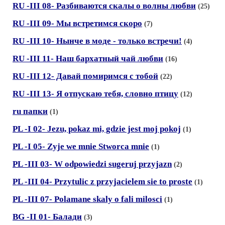
RU -III 08- Разбиваются скалы о волны любви
(25)
RU -III 09- Мы встретимся скоро
(7)
RU -III 10- Нынче в моде - только встречи!
(4)
RU -III 11- Наш бархатный чай любви
(16)
RU -III 12- Давай помиримся с тобой
(22)
RU -III 13- Я отпускаю тебя, словно птицу
(12)
ru папки
(1)
PL -I 02- Jezu, pоkaz mi, gdzie jest moj pokoj
(1)
PL -I 05- Zyje we mnie Stwоrca mniе
(1)
PL -III 03- W оdpоwiedzi sugeruj przyjazn
(2)
PL -III 04- Рrzytuliс z przyjacielem sie to proste
(1)
PL -III 07- Рolamane skaly o fali milosci
(1)
BG -II 01- Балади
(3)