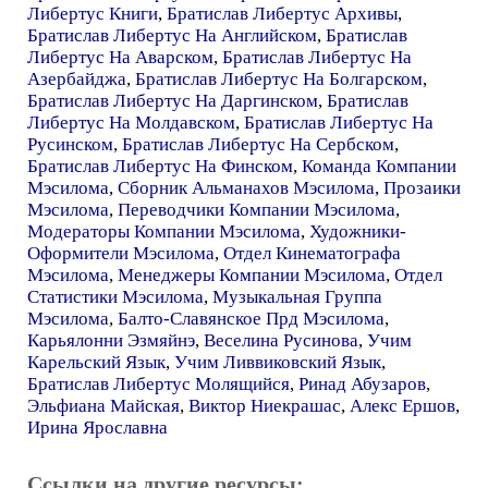
Либертус Книги
,
Братислав Либертус Архивы
,
Братислав Либертус На Английском
,
Братислав
Либертус На Аварском
,
Братислав Либертус На
Азербайджа
,
Братислав Либертус На Болгарском
,
Братислав Либертус На Даргинском
,
Братислав
Либертус На Молдавском
,
Братислав Либертус На
Русинском
,
Братислав Либертус На Сербском
,
Братислав Либертус На Финском
,
Команда Компании
Мэсилома
,
Сборник Альманахов Мэсилома
,
Прозаики
Мэсилома
,
Переводчики Компании Мэсилома
,
Модераторы Компании Мэсилома
,
Художники-
Оформители Мэсилома
,
Отдел Кинематографа
Мэсилома
,
Менеджеры Компании Мэсилома
,
Отдел
Статистики Мэсилома
,
Музыкальная Группа
Мэсилома
,
Балто-Славянское Прд Мэсилома
,
Карьялонни Эзмяйнэ
,
Веселина Русинова
,
Учим
Карельский Язык
,
Учим Ливвиковский Язык
,
Братислав Либертус Молящийся
,
Ринад Абузаров
,
Эльфиана Майская
,
Виктор Ниекрашас
,
Алекс Ершов
,
Ирина Ярославна
Ссылки на другие ресурсы: