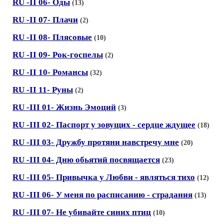
RU -II 06- Оды
(13)
RU -II 07- Плачи
(2)
RU -II 08- Плясовые
(10)
RU -II 09- Рок-госпелы
(2)
RU -II 10- Романсы
(32)
RU -II 11- Руны
(2)
RU -III 01- Жизнь Эмоций
(3)
RU -III 02- Паспорт у зовущих - сердце ждущее
(18)
RU -III 03- Дружбу протяни навстречу мне
(20)
RU -III 04- Дню обьятий посвящается
(23)
RU -III 05- Привычка у Любви - являться тихо
(12)
RU -III 06- У меня по расписанию - страдания
(13)
RU -III 07- Не убивайте синих птиц
(10)