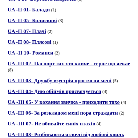
UA -II 01- Балади
(1)
UA -II 05- Колисковi
(3)
UA -II 07- Плачi
(2)
UA -II 08- Плясовi
(1)
UА -II 10- Романси
(2)
UA -III 02- Паспорт тих хто кличе - серце що чекае
(8)
UA -III 03- Дружбу взустрiч простягни менi
(5)
UA -III 04- Дню обiймiв присвячуеться
(4)
UА -III 05- У кохання звичка - приходити тихо
(4)
UA -III 06- За розкладом менi пора страждати
(2)
UА -III 07- Не вбивайте синiх птaxiв
(4)
UA -III 08- Розбиваються скелi вiд любовi хвиль