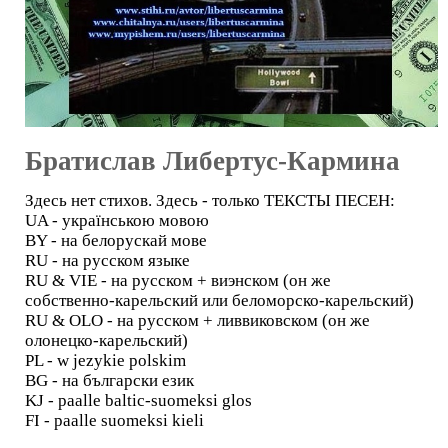
Братислав Либертус-Кармина
Здесь нет стихов. Здесь - только ТЕКСТЫ ПЕСЕН:
UA - українською мовою
BY - на белорускай мове
RU - на русском языке
RU & VIE - на русском + виэнском (он же
собственно-карельский или беломорско-карельский)
RU & OLO - на русском + ливвиковском (он же
олонецко-карельский)
PL - w jezykie polskim
BG - на български език
KJ - paalle baltic-suomeksi glos
FI - paalle suomeksi kieli