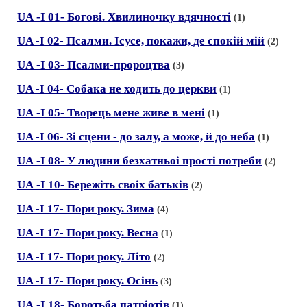
UА -I 01- Боговi. Хвилиночку вдячностi
(1)
UA -I 02- Псалми. Iсусе, покажи, де спокiй мiй
(2)
UА -I 03- Псалми-пророцтва
(3)
UA -I 04- Собака не ходить до церкви
(1)
UА -I 05- Творець мене живе в менi
(1)
UA -I 06- Зi сцени - до залу, а може, й до неба
(1)
UА -I 08- У людини безхатньоi простi потреби
(2)
UА -I 10- Бережiть своiх батькiв
(2)
UA -I 17- Пори року. Зима
(4)
UA -I 17- Пори року. Весна
(1)
UA -I 17- Пори року. Лiто
(2)
UA -I 17- Пори року. Осiнь
(3)
UА -I 18- Боротьба патрiотiв
(1)