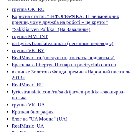
группа OK_RU
Корисна стаття: "ІНФОГРАФІКА: 11 неймовірних
причин, чому дружба на роботі – це круто!"
"Sakkijarven Polkka" (На Завалинке)
группа MM_INT
на LyricsTranslate.com/ru (песенные переводы)
группа VK_BY
RealMusic_ru (послушать, скачать, поделиться)
Братіслав Лібертус Пісняр на poetryclub.com.ua
в списке Золотого Фонда премии «Народный писатель
2013»
RealMusic_RU
lyricstranslate.com/ru/sаkkijаrven-polkka-сяккиярва-
полька
группа VK_UA
Краткая биография
блог на "UA Modna" (UA)
RealMusic_UA