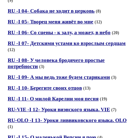
(9)
RU -I 04- Собака не ходит в церковь
(8)
RU -I 05- Творец меня живёт во мне
(12)
RU -I 06- Со сцены - к залу, а может, в небо
(20)
RU -I 07- Детскими устами ко взрослым сердцам
(12)
RU -I 08- У человека бродячего простые
потребности
(3)
RU -I 09- А мы ведь тоже будем стариками
(3)
RU -I 10- Берегите своих отцов
(13)
RU -I 11- О милой Карелии моя песня
(19)
RU-VIE -I 12- Уроки виэнского языка. VIE
(7)
RU-OLO -I 13- Уроки ливвиковского языка. OLO
(1)
RU -I 15- О маленькой Вепсии я пою
(4)