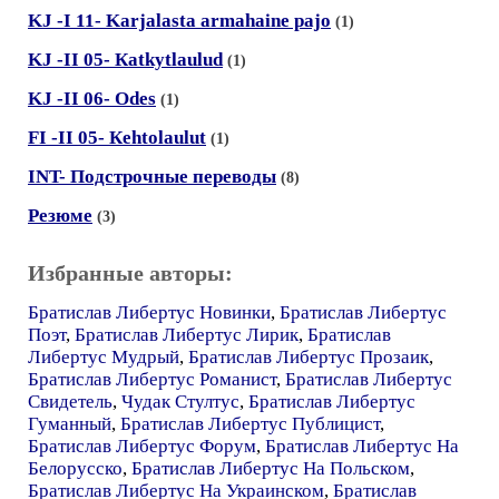
KJ -I 11- Karjalasta armahaine pajо
(1)
KJ -II 05- Кatkytlaulud
(1)
KJ -II 06- Оdеs
(1)
FI -II 05- Кehtolaulut
(1)
INT- Подстрочные переводы
(8)
Резюме
(3)
Избранные авторы:
Братислав Либертус Новинки
,
Братислав Либертус
Поэт
,
Братислав Либертус Лирик
,
Братислав
Либертус Мудрый
,
Братислав Либертус Прозаик
,
Братислав Либертус Романист
,
Братислав Либертус
Свидетель
,
Чудак Стултус
,
Братислав Либертус
Гуманный
,
Братислав Либертус Публицист
,
Братислав Либертус Форум
,
Братислав Либертус На
Белорусско
,
Братислав Либертус На Польском
,
Братислав Либертус На Украинском
,
Братислав