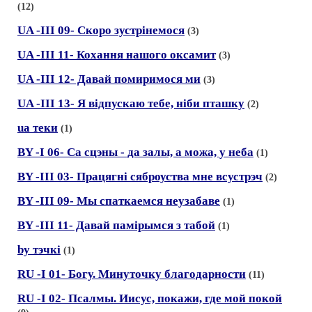
(12)
UA -III 09- Скоро зустрiнемося
(3)
UA -III 11- Кохання нашого оксамит
(3)
UA -III 12- Давай помиримося ми
(3)
UA -III 13- Я вiдпускаю тебе, нiби пташку
(2)
ua теки
(1)
BY -I 06- Са сцэны - да залы, а можа, у неба
(1)
BY -III 03- Працягнi сяброуства мне всустрэч
(2)
BY -III 09- Мы спаткаемся неузабаве
(1)
BY -III 11- Давай памiрымся з табой
(1)
by тэчкi
(1)
RU -I 01- Богу. Минуточку благодарности
(11)
RU -I 02- Псалмы. Иисус, покажи, где мой покой