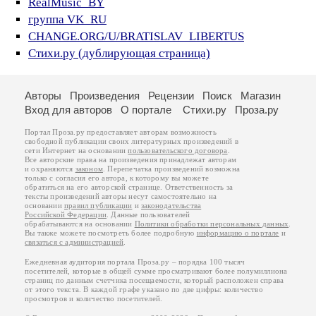
RealMusic_BY
группа VK_RU
CHANGE.ORG/U/BRATISLAV_LIBERTUS
Стихи.ру (дублирующая страница)
Авторы
Произведения
Рецензии
Поиск
Магазин
Вход для авторов
О портале
Стихи.ру
Проза.ру
Портал Проза.ру предоставляет авторам возможность
свободной публикации своих литературных произведений в
сети Интернет на основании
пользовательского договора
.
Все авторские права на произведения принадлежат авторам
и охраняются
законом
. Перепечатка произведений возможна
только с согласия его автора, к которому вы можете
обратиться на его авторской странице. Ответственность за
тексты произведений авторы несут самостоятельно на
основании
правил публикации
и
законодательства
Российской Федерации
. Данные пользователей
обрабатываются на основании
Политики обработки персональных данных
.
Вы также можете посмотреть более подробную
информацию о портале
и
связаться с администрацией
.
Ежедневная аудитория портала Проза.ру – порядка 100 тысяч
посетителей, которые в общей сумме просматривают более полумиллиона
страниц по данным счетчика посещаемости, который расположен справа
от этого текста. В каждой графе указано по две цифры: количество
просмотров и количество посетителей.