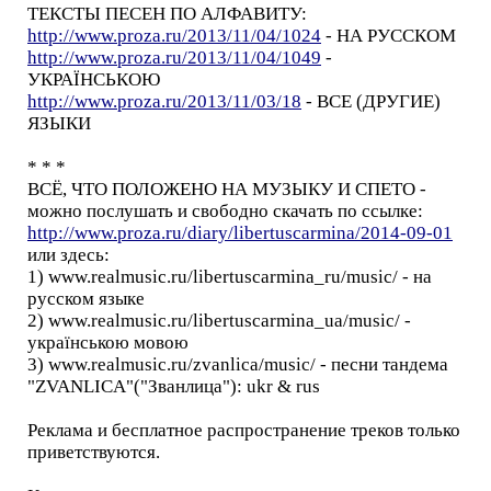
ТЕКСТЫ ПЕСЕН ПО АЛФАВИТУ:
http://www.proza.ru/2013/11/04/1024
- НА РУССКОМ
http://www.proza.ru/2013/11/04/1049
-
УКРАЇНСЬКОЮ
http://www.proza.ru/2013/11/03/18
- ВСЕ (ДРУГИЕ)
ЯЗЫКИ
* * *
ВСЁ, ЧТО ПОЛОЖЕНО НА МУЗЫКУ И СПЕТО -
можно послушать и свободно скачать по ссылке:
http://www.proza.ru/diary/libertuscarmina/2014-09-01
или здесь:
1) www.realmusic.ru/libertuscarmina_ru/music/ - на
русском языке
2) www.realmusic.ru/libertuscarmina_ua/music/ -
українською мовою
3) www.realmusic.ru/zvanlica/music/ - песни тандема
"ZVANLICA"("Званлица"): ukr & rus
Реклама и бесплатное распространение треков только
приветствуются.