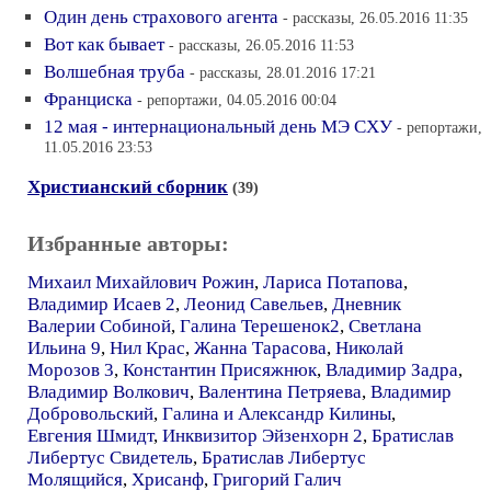
Один день страхового агента
- рассказы, 26.05.2016 11:35
Вот как бывает
- рассказы, 26.05.2016 11:53
Волшебная труба
- рассказы, 28.01.2016 17:21
Франциска
- репортажи, 04.05.2016 00:04
12 мая - интернациональный день МЭ СХУ
- репортажи,
11.05.2016 23:53
Христианский сборник
(39)
Избранные авторы:
Михаил Михайлович Рожин
,
Лариса Потапова
,
Владимир Исаев 2
,
Леонид Савельев
,
Дневник
Валерии Собиной
,
Галина Терешенок2
,
Светлана
Ильина 9
,
Нил Крас
,
Жанна Тарасова
,
Николай
Морозов 3
,
Константин Присяжнюк
,
Владимир Задра
,
Владимир Волкович
,
Валентина Петряева
,
Владимир
Добровольский
,
Галина и Александр Килины
,
Евгения Шмидт
,
Инквизитор Эйзенхорн 2
,
Братислав
Либертус Свидетель
,
Братислав Либертус
Молящийся
,
Хрисанф
,
Григорий Галич