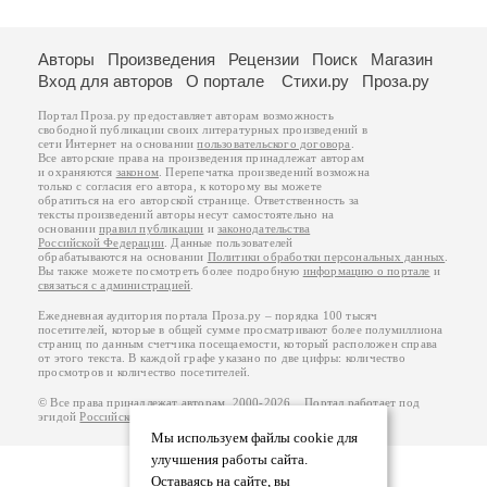
Авторы
Произведения
Рецензии
Поиск
Магазин
Вход для авторов
О портале
Стихи.ру
Проза.ру
Портал Проза.ру предоставляет авторам возможность
свободной публикации своих литературных произведений в
сети Интернет на основании
пользовательского договора
.
Все авторские права на произведения принадлежат авторам
и охраняются
законом
. Перепечатка произведений возможна
только с согласия его автора, к которому вы можете
обратиться на его авторской странице. Ответственность за
тексты произведений авторы несут самостоятельно на
основании
правил публикации
и
законодательства
Российской Федерации
. Данные пользователей
обрабатываются на основании
Политики обработки персональных данных
.
Вы также можете посмотреть более подробную
информацию о портале
и
связаться с администрацией
.
Ежедневная аудитория портала Проза.ру – порядка 100 тысяч
посетителей, которые в общей сумме просматривают более полумиллиона
страниц по данным счетчика посещаемости, который расположен справа
от этого текста. В каждой графе указано по две цифры: количество
просмотров и количество посетителей.
© Все права принадлежат авторам, 2000-2026. Портал работает под
эгидой
Российского союза писателей
.
18+
Мы используем файлы cookie для
улучшения работы сайта.
Оставаясь на сайте, вы