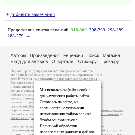
+
добавить замечания
Продолжение списка рецензий:
318-309
308-299
298-289
288-279
→
Авторы
Произведения
Рецензии
Поиск
Магазин
Вход для авторов
О портале
Стихи.ру
Проза.ру
Портал Проза.ру предоставляет авторам возможность
свободной публикации своих литературных произведений в
сети Интернет на основании
пользовательского договора
.
Все авторские права на произведения принадлежат авторам
и охраняются
законом
. Перепечатка произведений возможна
Мы используем файлы cookie
только с согласия его автора, к которому вы можете
обратиться на его авторской странице. Ответственность за
для улучшения работы сайта.
тексты произведений авторы несут самостоятельно на
Оставаясь на сайте, вы
основании
правил публикации
и
законодательства
Российской Федерации
. Данные пользователей
соглашаетесь с условиями
обрабатываются на основании
Политики обработки персональных данных
.
использования файлов cookies.
Вы также можете посмотреть более подробную
информацию о портале
и
связаться с администрацией
.
Чтобы ознакомиться с
Политикой обработки
Ежедневная аудитория портала Проза.ру – порядка 100 тысяч
посетителей, которые в общей сумме просматривают более полумиллиона
персональных данных и файлов
страниц по данным счетчика посещаемости, который расположен справа