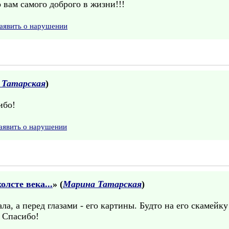
 вам самого доброго в жизни!!!
аявить о нарушении
 Татарская
)
ибо!
аявить о нарушении
лсте века...
» (
Марина Татарская
)
а, а перед глазами - его картины. Будто на его скамейку
 Спасибо!