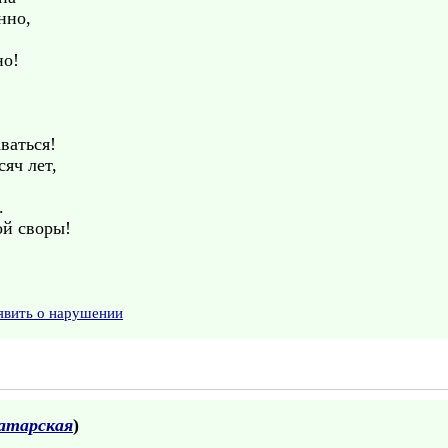
нно,
но!
ваться!
сяч лет,
.
.
ой своры!
явить о нарушении
атарская
)