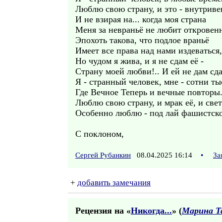
Люблю свою страну, и это - внутриве
И не взирая на... когда моя страна
Меня за невраньё не любит откровен
Эпохоть такова, что подлое враньё
Имеет все права над нами издеваться,
Но чудом я жива, и я не сдам её -
Страну моей любви!.. И ей не дам сда
Я - странный человек, мне - сотни ты
Где Вечное Теперь и вечные повторы
Люблю свою страну, и мрак её, и свет
Особенно люблю - под лай фашистск
С поклоном,
Сергей Рубанкин
08.04.2025 16:14
•
За
+
добавить замечания
Рецензия на «
Никогда...
» (
Марина Т