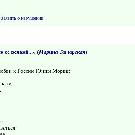
Заявить о нарушении
 ее всякой...
» (
Марина Татарская
)
 любви к России Юнны Мориц:
рану,
,
ё -
ваться!
на