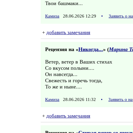
Твои башмаки...
Камиза
28.06.2026 12:29
•
Заявить о н
+
добавить замечания
Рецензия на «
Никогда...
» (
Марина Т
Ветер, ветер в Ваших стихах
Со вкусом полыни....
Он навсегда...
Свежесть и горечь тогда,
То же и ныне....
Камиза
28.06.2026 11:32
•
Заявить о н
+
добавить замечания
Рецензия на «
Стирая вечер со щеки.