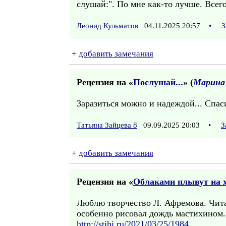
слушай:". По мне как-то лучше. Всего
Леонид Кульматов
04.11.2025 20:57
•
З
+
добавить замечания
Рецензия на «
Послушай...
» (
Марина
Заразиться можно и надеждой... Спас
Татьяна Зайцева 8
09.09.2025 20:03
•
З
+
добавить замечания
Рецензия на «
Облаками плывут на хо
Люблю творчество Л. Афремова. Читал
особенно рисовал дождь мастихином.
http://stihi.ru/2021/03/25/1984