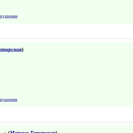
арушении
атарская
)
арушении
..
» (
Марина Татарская
)