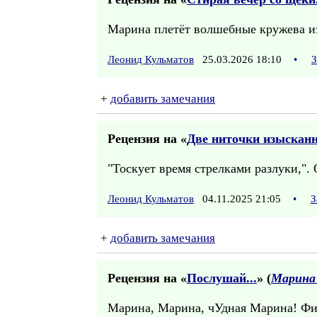
Марина плетёт волшебные кружева из
Леонид Кульматов
25.03.2026 18:10
•
З
+
добавить замечания
Рецензия на «
Две ниточки изысканн
"Тоскует время стрелками разлуки,".
Леонид Кульматов
04.11.2025 21:05
•
З
+
добавить замечания
Рецензия на «
Послушай...
» (
Марина
Марина, Марина, чУдная Марина! Фи