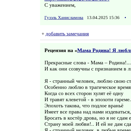
С уважением,
Гузэль Ханисламова
13.04.2025 15:36
•
+
добавить замечания
Рецензия на «
Мама Родина! Я люблю
Прекрасные слова - Мама – Родина!...
И как они созвучны с признанием в
Я - странный человек, люблю свою ст
Особенно люблю в трагическое время
Когда со всех сторон хулят её одну
И травят клеветой - в эпохоти гареме.
Эпохоть такова, что подлое враньё
Имеет все права над нами издеваться,
Бросать в костёр дрова, но я не сдам е
Страну моей любви!.. И ей не дам сда
Я - странный человек, в любые време