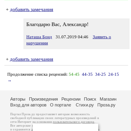
+
добавить замечания
Благодарю Вас, Александр!
Наташа Бонд
31.07.2019 04:46
Заявить о
нарушении
+
добавить замечания
Продолжение списка рецензий:
54-45
44-35
34-25
24-15
→
Авторы
Произведения
Рецензии
Поиск
Магазин
Вход для авторов
О портале
Стихи.ру
Проза.ру
Портал Проза.ру предоставляет авторам возможность
свободной публикации своих литературных произведений в
сети Интернет на основании
пользовательского договора
.
Все авторские права на произведения принадлежат авторам
и охраняются
законом
. Перепечатка произведений возможна