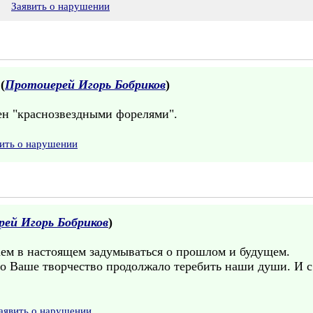
9
Заявить о нарушении
 (
Протоиерей Игорь Бобриков
)
ен "краснозвездными форелями".
ить о нарушении
ей Игорь Бобриков
)
наем в настоящем задумываться о прошлом и будущем.
во Ваше творчество продолжало теребить наши души. И 
аявить о нарушении