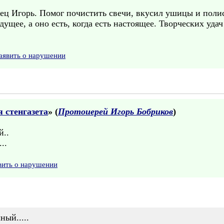
Отец Игорь. Помог почистить свечи, вкусил ушицы и пол
ущее, а оно есть, когда есть настоящее. Творческих удач 
аявить о нарушении
 стенгазета
» (
Протоиерей Игорь Бобриков
)
й..
..
вить о нарушении
ный.....