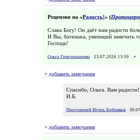
Рецензия на «
Радость!
» (
Протоиерей
Слава Богу! Он даёт нам радости бол
И Вы, батюшка, умеющий замечать так
Господь!
Ольга Григорашенко
23.07.2026 13:59
•
+
добавить замечания
Спасибо, Ольга. Вам радости
И.Б.
Протоиерей Игорь Бобриков
30.07
+
добавить замечания