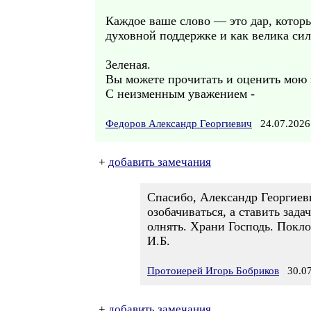
Каждое ваше слово — это дар, которы
духовной поддержке и как велика сила
Зеленая.
Вы можете прочитать и оценить мою 
С неизменным уважением -
Федоров Александр Георгиевич
24.07.2026
+
добавить замечания
Спасибо, Александр Георгиеви
озобачиваться, а ставить зада
олнять. Храни Господь. Покло
И.Б.
Протоиерей Игорь Бобриков
30.07
+
добавить замечания