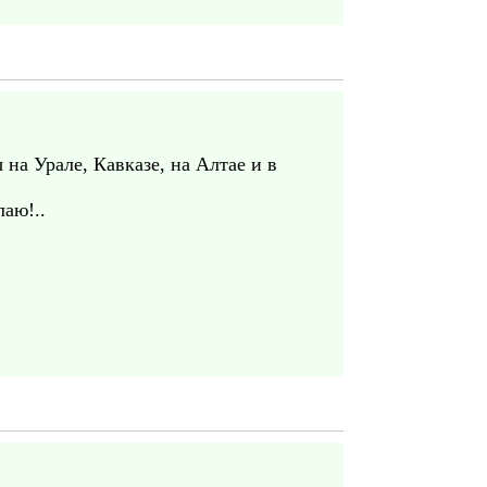
на Урале, Кавказе, на Алтае и в
аю!..