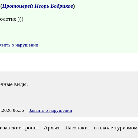
 (
Протоиерей Игорь Бобриков
)
олотне )))
явить о нарушении
зочные виды.
.2026 06:36
Заявить о нарушении
изанские тропы... Архыз... Лагонаки... в школе туризмом