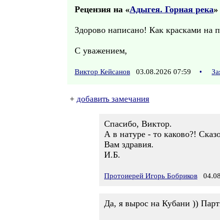
Рецензия на «
Адыгея. Горная река
»
Здорово написано! Как красками на п
С уважением,
Виктор Кейсанов
03.08.2026 07:59
•
За
+
добавить замечания
Спасибо, Виктор.
А в натуре - то каково?! Ска
Вам здравия.
И.Б.
Протоиерей Игорь Бобриков
04.08
Да, я вырос на Кубани )) Парт