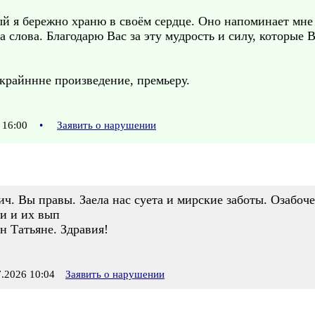
й я бережно храню в своём сердце. Оно напоминает мне 
 слова. Благодарю Вас за эту мудрость и силу, которые 
крайннне произведение, премьеру.
 16:00
•
Заявить о нарушении
ч. Вы правы. Заела нас суета и мирские заботы. Озабоче
чи и их вып
н Татьяне. Здравия!
.2026 10:04
Заявить о нарушении