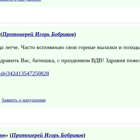
 (
Протоиерей Игорь Бобриков
)
да легче. Часто вспоминаю свои горные вылазки и походы 
дравить Вас, батюшка, с праздником ВДВ! Здравия пожел
=msbj342d13547250828
Заявить о нарушении
ое
» (
Протоиерей Игорь Бобриков
)