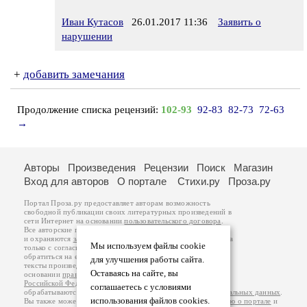
Иван Кутасов
26.01.2017 11:36
Заявить о
нарушении
+
добавить замечания
Продолжение списка рецензий:
102-93
92-83
82-73
72-63
→
Авторы
Произведения
Рецензии
Поиск
Магазин
Вход для авторов
О портале
Стихи.ру
Проза.ру
Портал Проза.ру предоставляет авторам возможность
свободной публикации своих литературных произведений в
сети Интернет на основании
пользовательского договора
.
Все авторские права на произведения принадлежат авторам
и охраняются
законом
. Перепечатка произведений возможна
Мы используем файлы cookie
только с согласия его автора, к которому вы можете
обратиться на его авторской странице. Ответственность за
для улучшения работы сайта.
тексты произведений авторы несут самостоятельно на
Оставаясь на сайте, вы
основании
правил публикации
и
законодательства
Российской Федерации
. Данные пользователей
соглашаетесь с условиями
обрабатываются на основании
Политики обработки персональных данных
.
использования файлов cookies.
Вы также можете посмотреть более подробную
информацию о портале
и