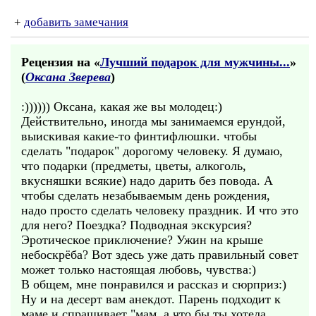
+
добавить замечания
Рецензия на «
Лучший подарок для мужчины...
»
(
Оксана Зверева
)
:)))))) Оксана, какая же вы молодец:)
Действительно, иногда мы занимаемся ерундой,
выискивая какие-то финтифлюшки. чтобы
сделать "подарок" дорогому человеку. Я думаю,
что подарки (предметы, цветы, алкоголь,
вкусняшки всякие) надо дарить без повода. А
чтобы сделать незабываемым день рождения,
надо просто сделать человеку праздник. И что это
для него? Поездка? Подводная экскурсия?
Эротическое приключение? Ужин на крыше
небоскрёба? Вот здесь уже дать правильный совет
может только настоящая любовь, чувства:)
В общем, мне понравился и рассказ и сюрприз:)
Ну и на десерт вам анекдот. Парень подходит к
маме и спрашивает "мам, а что бы ты хотела,