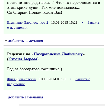
позвони мне ради Бога..." Что- то перекликается в
этом крике души. Так мне показалось....
Со Старым Новым годом Вас!
Владимир Параносенков 2
13.01.2015 15:21
•
Заявить
о нарушении
+
добавить замечания
Рецензия на «
Поздравление Любимому
»
(
Оксана Зверева
)
Рад за бородатого южанчика:)
Филя Дивановский
10.10.2014 01:30
•
Заявить о
нарушении
+
добавить замечания