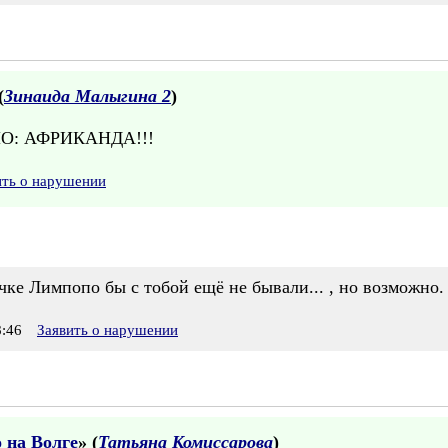
(
Зинаида Малыгина 2
)
О: АФРИКАНДА!!!
ить о нарушении
чке Лимпопо бы с тобой ещё не бывали... , но возможно.
:46
Заявить о нарушении
 на Волге
» (
Татьяна Комиссарова
)