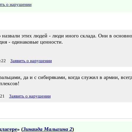
ить о нарушении
 назвали этих людей - люди иного склада. Они в основн
одня - одинаковые ценности.
:22
Заявить о нарушении
ральцами, да и с сибиряками, когда служил в армии, все
плексов!
:21
Заявить о нарушении
цлагере
» (
Зинаида Малыгина 2
)