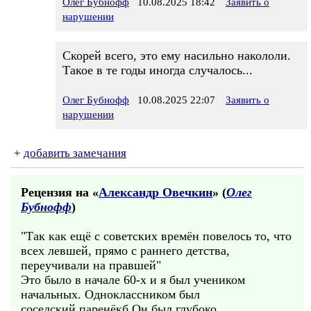
Олег Бубнофф
10.08.2025 18:42
Заявить о
нарушении
Скорей всего, это ему насильно накололи.
Такое в те годы иногда случалось...
Олег Бубнофф
10.08.2025 22:07
Заявить о
нарушении
+
добавить замечания
Рецензия на «
Александр Овечкин
» (
Олег
Бубнофф
)
"Так как ещё с советских времён повелось то, что
всех левшей, прямо с раннего детства,
переучивали на правшей"
Это было в начале 60-х и я был учеником
начальных. Одноклассником был
соседский паренёкб Он был глубоко