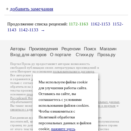
+
добавить замечания
Продолжение списка рецензий:
1172-1163
1162-1153
1152-
1143
1142-1133
→
Авторы
Произведения
Рецензии
Поиск
Магазин
Вход для авторов
О портале
Стихи.ру
Проза.ру
Портал Проза.ру предоставляет авторам возможность
свободной публикации своих литературных произведений в
сети Интернет на основании
пользовательского договора
.
Все авторские права на произведения принадлежат авторам
и охраняются
законом
. Перепечатка произведений возможна
Мы используем файлы cookie
только с согласия его автора, к которому вы можете
обратиться на его авторской странице. Ответственность за
для улучшения работы сайта.
тексты произведений авторы несут самостоятельно на
Оставаясь на сайте, вы
основании
правил публикации
и
законодательства
Российской Федерации
. Данные пользователей
соглашаетесь с условиями
обрабатываются на основании
Политики обработки персональных данных
.
использования файлов cookies.
Вы также можете посмотреть более подробную
информацию о портале
и
связаться с администрацией
.
Чтобы ознакомиться с
Политикой обработки
Ежедневная аудитория портала Проза.ру – порядка 100 тысяч
посетителей, которые в общей сумме просматривают более полумиллиона
персональных данных и файлов
страниц по данным счетчика посещаемости, который расположен справа
cookie,
нажмите здесь
.
от этого текста. В каждой графе указано по две цифры: количество