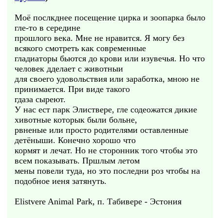
Моё послкднее посещение цирка и зоопарка было
гле-то в середине
прошлого века. Мне не нравится. Я могу без
всякого смотреть как современные
гладиаторы бьются до крови или изувечья. Но что
человек дделает с животныи
для своего удовольствия или заработка, мною не
принимается. При виде такого
гдаза сыреют.
У нас ест парк Элиствере, гле содеожатся дикие
хивотные которык были больне,
рвненые или просто родителями оставленные
детёныши. Конечно хорошо что
кормят и лечат. Но не сторонник того чтобы это
всем показывать. Пршлым летом
мены повели туда, но это последни роз чтобы на
подобное иеня затянуть.
Elistvere Animal Park, п. Табивере - Эстония