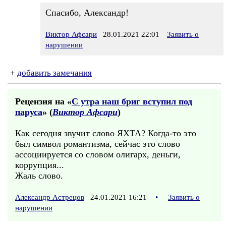
Спасибо, Александр!
Виктор Афсари
28.01.2021 22:01
Заявить о
нарушении
+
добавить замечания
Рецензия на «
С утра наш бриг вступил под
паруса
» (
Виктор Афсари
)
Как сегодня звучит слово ЯХТА? Когда-то это
был символ романтизма, сейчас это слово
ассоциируется со словом олигарх, деньги,
коррупция...
Жаль слово.
Александр Астрецов
24.01.2021 16:21
•
Заявить о
нарушении