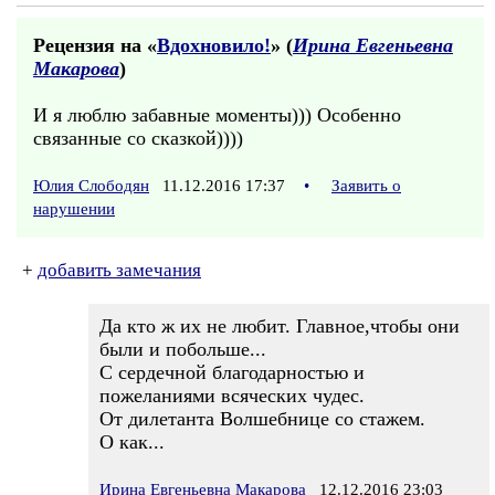
Рецензия на «
Вдохновило!
» (
Ирина Евгеньевна
Макарова
)
И я люблю забавные моменты))) Особенно
связанные со сказкой))))
Юлия Слободян
11.12.2016 17:37
•
Заявить о
нарушении
+
добавить замечания
Да кто ж их не любит. Главное,чтобы они
были и побольше...
С сердечной благодарностью и
пожеланиями всяческих чудес.
От дилетанта Волшебнице со стажем.
О как...
Ирина Евгеньевна Макарова
12.12.2016 23:03