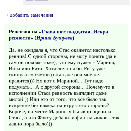
+
добавить замечания
Рецензия на «
Глава шестнадцатая. Искра
ревности
» (
Ирина Бушуева
)
Да, не ожидала я, что Стас окажется настолько
ревнив! С одной стороны, не могу понять (да и
сам он похоже тоже), кто ему нужен - Марина,
Иола или Рита. Хотя лично я бы Риту уже
скинула со счетов (опять же она мне не
нравится))) Но вот с Мариной... Тут надо
подумать... А с другой стороны... Почему-то в
исполнении Стаса ревность выглядит даже
милой!)) Или это от того, что все было так
искренне без намека на игру с его стороны?
Короче, на месте Марины я бы явно оценила
Стаса, а что Фоксу добавили фингальчиков - так
давно пора было)))