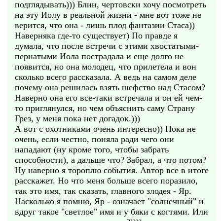
подглядывать))) Блин, чертовски хочу посмотреть
на эту Иолу в реальной жизни - мне вот тоже не
верится, что она - лишь плод фантазии Стаса))
Наверняка где-то существует) По правде я
думала, что после встречи с этими хвостатыми-
пернатыми Иола пострадала и еще долго не
появится, но она молодец, что прилетела и вон
сколько всего рассказала. А ведь на самом деле
почему она решилась взять шефство над Стасом?
Наверно она его все-таки встречала и он ей чем-
то приглянулся, но чем объяснить саму Страну
Грез, у меня пока нет догадок.)))
А вот с охотниками очень интересно)) Пока не
очень, если честно, поняла ради чего они
нападают (ну кроме того, чтобы забрать
способности), а дальше что? Забрал, а что потом?
Ну наверно я тороплю события. Автор все в итоге
расскажет. Но что меня больше всего поразило,
так это имя, так сказать, главного злодея - Яр.
Насколько я помню, Яр - означает "солнечный" и
вдруг такое "светлое" имя и у бяки с когтями. Или