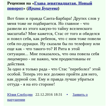
Рецензия на «
Глава девятнадцатая. Новый
поворот
» (
Ирина Бушуева
)
Вот блин и правда Санта-Барбара! Других слов у
меня тоже не подбирается. Но главное - что
развели из этого какую-то тайну вселенского
масштаба? Мне кажется, Стас от того и обиделся
и повел себя, как ребенок, что с ним тоже повели
себя по-дурацки. Ну сказали бы по телефону или
еще как - что такого-то? И Рита в этой
ситуации... Мне показалось, что она повела себя
лицемерно - не важно, чем продиктованы ее
действия.
За одно я только рада - что Стас "переболел" этой
особой. Теперь это все должно пройти для него,
как дурной сон. Ему и правда лучше убраться
оттуда - я на его стороне!
Юлия Слободян
22.12.2016 18:31
•
Заявить о
нарушении