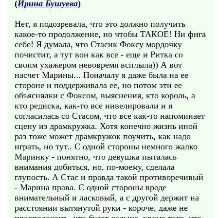
(
Ирина Бушуева
)
Нет, я подозревала, что это должно получить
какое-то продолжение, но чтобы ТАКОЕ! Ни фига
себе! Я думала, что Стасик Фоксу мордочку
почистит, а тут вон как все - еще и Ритка со
своим ухажером невовремя всплыла)) А вот
насчет Марины... Поначалу я даже была на ее
стороне и поддерживала ее, но потом эти ее
объяснялки с Фоксом, выяснения, кто король, а
кто редиска, как-то все нивелировали и я
согласилась со Стасом, что все как-то напоминает
сцену из драмкружка. Хотя конечно жизнь иной
раз тоже может драмкружок поучить, как надо
играть, но тут.. С одной стороны немного жалко
Маринку - понятно, что девушка пыталась
внимания добиться, но, по-моему, сделала
глупость. А Стас и правда такой противоречивый
- Марина права. С одной стороны вроде
внимательный и ласковый, а с другой держит на
расстоянии вытянутой руки - короче, даже не