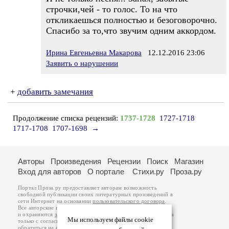
строчки,чей - то голос. То на что
откликаешься полностью и безоговорочно.
Спасибо за то,что звучим одним аккордом.
Ирина Евгеньевна Макарова
12.12.2016 23:06
Заявить о нарушении
+
добавить замечания
Продолжение списка рецензий:
1737-1728
1727-1718
1717-1708
1707-1698
→
Авторы
Произведения
Рецензии
Поиск
Магазин
Вход для авторов
О портале
Стихи.ру
Проза.ру
Портал Проза.ру предоставляет авторам возможность
свободной публикации своих литературных произведений в
сети Интернет на основании
пользовательского договора
.
Все авторские права на произведения принадлежат авторам
и охраняются
законом
. Перепечатка произведений возможна
Мы используем файлы cookie
только с согласия его автора, к которому вы можете
обратиться на его авторской странице. Ответственность за