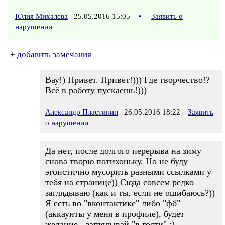
Юлия Михалева
25.05.2016 15:05
•
Заявить о
нарушении
+
добавить замечания
Вау!) Привет. Привет!))) Где творчество!?
Всё в работу пускаешь!)))
Александр Пластинин
26.05.2016 18:22
Заявить
о нарушении
Да нет, после долгого перерыва на зиму
снова творю потихоньку. Но не буду
эгоистично мусорить разными ссылками у
тебя на странице)) Сюда совсем редко
заглядываю (как и ты, если не ошибаюсь?))
Я есть во "вконтактике" либо "фб"
(аккаунты у меня в профиле), будет
желание - заглядывай "в гости" ;)