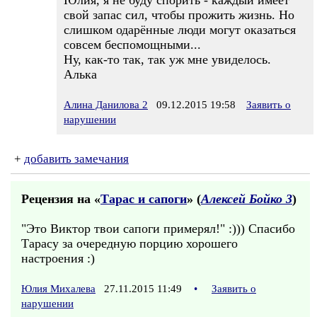
Юлия, я не буду спорить - каждый имеет
свой запас сил, чтобы прожить жизнь. Но
слишком одарённые люди могут оказаться
совсем беспомощными...
Ну, как-то так, так уж мне увиделось.
Алька
Алина Данилова 2
09.12.2015 19:58
Заявить о
нарушении
+
добавить замечания
Рецензия на «
Тарас и сапоги
» (
Алексей Бойко 3
)
"Это Виктор твои сапоги примерял!" :))) Спасибо
Тарасу за очередную порцию хорошего
настроения :)
Юлия Михалева
27.11.2015 11:49
•
Заявить о
нарушении