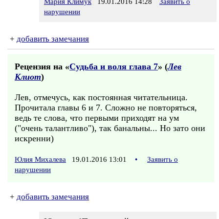
Мария Климук
19.01.2016 14:28
Заявить о
нарушении
+
добавить замечания
Рецензия на «
Судьба и воля глава 7
» (
Лев
Клиот
)
Лев, отмечусь, как постоянная читательница.
Прочитала главы 6 и 7. Сложно не повторяться,
ведь те слова, что первыми приходят на ум
("очень талантливо"), так банальны... Но зато они
искренни)
Юлия Михалева
19.01.2016 13:01
•
Заявить о
нарушении
+
добавить замечания