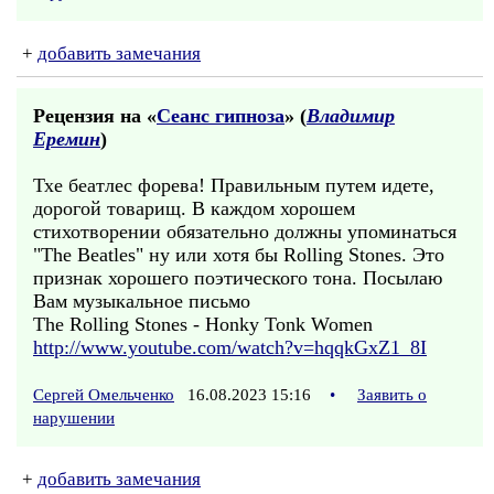
+
добавить замечания
Рецензия на «
Сеанс гипноза
» (
Владимир
Еремин
)
Тхе беатлес форева! Правильным путем идете,
дорогой товарищ. В каждом хорошем
стихотворении обязательно должны упоминаться
"The Beatles" ну или хотя бы Rolling Stones. Это
признак хорошего поэтического тона. Посылаю
Вам музыкальное письмо
The Rolling Stones - Honky Tonk Women
http://www.youtube.com/watch?v=hqqkGxZ1_8I
Сергей Омельченко
16.08.2023 15:16
•
Заявить о
нарушении
+
добавить замечания