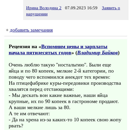
Ирина Володина 2
07.09.2023 16:59
Заявить о
нарушении
+
добавить замечания
Рецензия на «
Вспомним цены и зарплаты
начала пятидесятых годов
» (
Владимир Байков
)
Очень люблю такую "ностальгию". Были еще
яйца и по 80 копеек, мелкие 2-й категории, по
поводу чего вспомнился анекдот тех времен:
На птицефабрике куры-передовики производства
хвалятся перед отстающими:
- Мы дескать вон какие важные, наши яйца
крупные, их по 90 копеек в гастрономе продают.
А ваши мелкие лишь за 80.
А те им отвечают:
- Да на хрена из-за каких-то 10 копеек свою жопу
рвать?