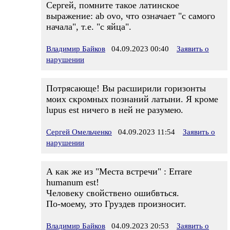
Сергей, помните такое латинское
выражение: ab ovo, что означает "с самого
начала", т.е. "с яйца".
Владимир Байков
04.09.2023 00:40
Заявить о
нарушении
Потрясающе! Вы расширили горизонты
моих скромных познаний латыни. Я кроме
lupus est ничего в ней не разумею.
Сергей Омельченко
04.09.2023 11:54
Заявить о
нарушении
А как же из "Места встречи" : Errare
humanum est!
Человеку свойствено ошибвться.
По-моему, это Груздев произносит.
Владимир Байков
04.09.2023 20:53
Заявить о