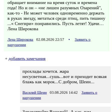
обращает внимание на время суток и времена
года! Но и он – «не лишен разумных Озарений",
как-то - Не может человек одновременно держать
в руках звезду, метаться среди птиц, пить тишину
...« Снегири» понравились. Пусть летят! Удачи…
Лена Широкова
Лена Широкова
02.08.2026 22:57
•
Заявить о
нарушении
+
добавить замечания
прохлады хочется. жара
несусветная...сушь...вот и приходит всякая
блажь как морок...С добром, Шеин...
Василий Шеин
03.08.2026 14:42
Заявить о
нарушении
Здравствуйте Василий!- А как, там -