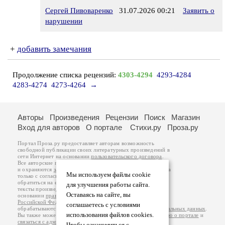
Сергей Пивоваренко
31.07.2026 00:21
Заявить о
нарушении
+
добавить замечания
Продолжение списка рецензий:
4303-4294
4293-4284
4283-4274
4273-4264
→
Авторы
Произведения
Рецензии
Поиск
Магазин
Вход для авторов
О портале
Стихи.ру
Проза.ру
Портал Проза.ру предоставляет авторам возможность
свободной публикации своих литературных произведений в
сети Интернет на основании
пользовательского договора
.
Все авторские права на произведения принадлежат авторам
и охраняются
законом
. Перепечатка произведений возможна
Мы используем файлы cookie
только с согласия его автора, к которому вы можете
обратиться на его авторской странице. Ответственность за
для улучшения работы сайта.
тексты произведений авторы несут самостоятельно на
Оставаясь на сайте, вы
основании
правил публикации
и
законодательства
Российской Федерации
. Данные пользователей
соглашаетесь с условиями
обрабатываются на основании
Политики обработки персональных данных
.
использования файлов cookies.
Вы также можете посмотреть более подробную
информацию о портале
и
связаться с администрацией
.