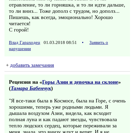
отравление, то ли горняшка, и то ли идти дальше,
то ли вниз... Тоже дополз с трудом, но дополз...
Пишешь, как всегда, эмоционально! Хорошо
читается!
С горой!
Влад Гараходец
01.03.2018 08:51
•
Заявить о
нарушении
+
добавить замечания
Рецензия на «
Горы Азии и девочка на склоне
»
(
Тамара Бабенчук
)
"Я все-таки была в Космосе, была на Горе, с очень
хорошими, теперь уже родными людьми. Я
дышала воздухом Азии, видела, как всходит
полная луна и как падают звезды, чувствовала
тепло людских сердец, которые переживали за
меня, знала, что внизу ждут и верят. И я не